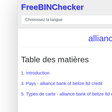
FreeBINChecker
×
BIN
Vérificateur
BIN
allian
Recherche
Numéro
BIN
Table des matières
BIN
API
1. Introduction
BIN
3. Pays - alliance bank of belize ltd credit
Generator
BIN
5. Types de carte - alliance bank of belize ltd 
Checker
v2