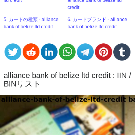
ltd credit
alliance bank of belize ltd
Generator
credit
BIN
Checker
5. カードの種類 - alliance
6. カードブランド - alliance
v2
bank of belize ltd credit
bank of belize ltd credit
BIN
CC
Generator
from
Banks
alliance bank of belize ltd credit : IIN /
Credit
BINリスト
Card
Validator
Credit
Card
Generator
Random