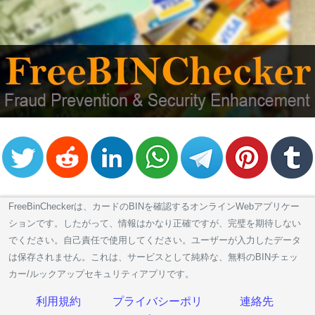
Credit
Card
Generator
Generate
Credit
Card
from
BIN
Credit
Card
Checker
Service
FreeBinCheckerは、カードのBINを確認するオンラインWebアプリケー
ションです。したがって、情報はかなり正確ですが、完璧を期待しない
でください。自己責任で使用してください。ユーザーが入力したデータ
What
は保存されません。これは、サービスとして純粋な、無料のBINチェッ
is
カー/ルックアップセキュリティアプリです。
My
IP
利用規約
プライバシーポリ
連絡先
Address