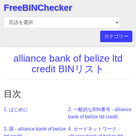
FreeBINChecker
BIN
チ
ェ
カテゴリー
ッ
カ
alliance bank of belize ltd
ー
BIN
credit BINリスト
検
索
BIN
目次
番
号
1. はじめに
2. 一般的なBIN番号 - alliance
BIN
bank of belize ltd credit
API
3. 国 - alliance bank of belize
4. カードネットワーク -
BIN