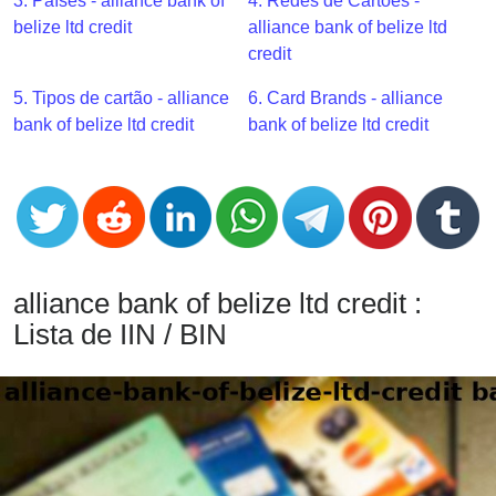
CC
3. Países - alliance bank of
4. Redes de Cartões -
Generator
belize ltd credit
alliance bank of belize ltd
from
credit
Banks
5. Tipos de cartão - alliance
6. Card Brands - alliance
bank of belize ltd credit
bank of belize ltd credit
Credit
Card
Validator
Credit
Card
Generator
alliance bank of belize ltd credit :
Random
Lista de IIN / BIN
Credit
Card
Generator
Generate
Credit
Card