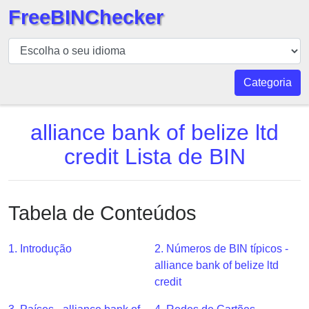
FreeBINChecker
BIN
Verificador
BIN
Categoria
Pesquisar
BIN
alliance bank of belize ltd
Número
credit Lista de BIN
BIN
API
BIN
Tabela de Conteúdos
Generator
BIN
1. Introdução
2. Números de BIN típicos -
Checker
alliance bank of belize ltd
v2
credit
BIN