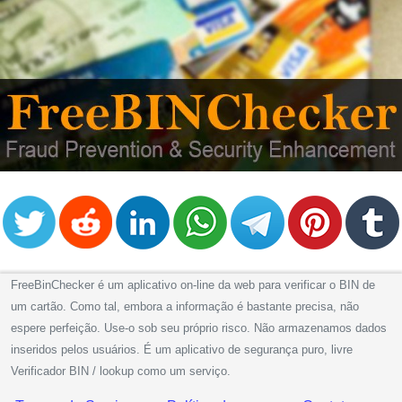
from
BIN
Credit
Card
Checker
Service
What
is
My
IP
Address
FreeBinChecker é um aplicativo on-line da web para verificar o BIN de
?
um cartão. Como tal, embora a informação é bastante precisa, não
IP
espere perfeição. Use-o sob seu próprio risco. Não armazenamos dados
Lookup
inseridos pelos usuários. É um aplicativo de segurança puro, livre
IP
Verificador BIN / lookup como um serviço.
BIN