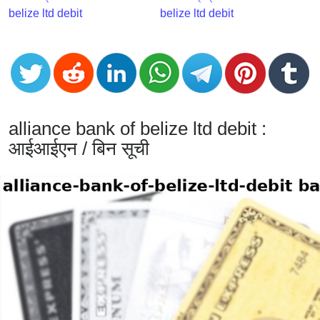
CC
belize ltd debit
belize ltd debit
Generator
from
Banks
Credit
Card
alliance bank of belize ltd debit :
Validator
आईआईएन / बिन सूची
Credit
Card
Generator
Random
Credit
Card
Generator
Generate
Credit
Card