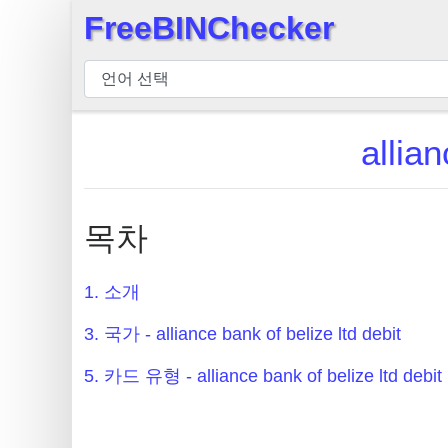
FreeBINChecker
×
BIN
검
사
allia
기
BIN
검
목차
색
BIN
1. 소개
번
호
3. 국가 - alliance bank of belize ltd debit
BIN
5. 카드 유형 - alliance bank of belize ltd debit
API
BIN