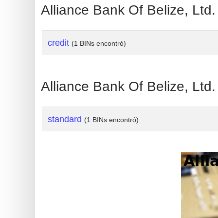
?
Alliance Bank Of Belize, Ltd. 
IP
Lookup
credit
(1 BINs encontró)
IP
BIN
Checker
Alliance Bank Of Belize, Ltd.
/
Validator
standard
(1 BINs encontró)