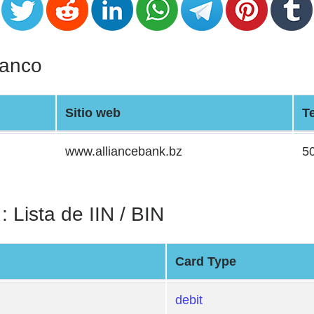
Banco
Sitio web
T
www.alliancebank.bz
5
: Lista de IIN / BIN
Card Type
debit