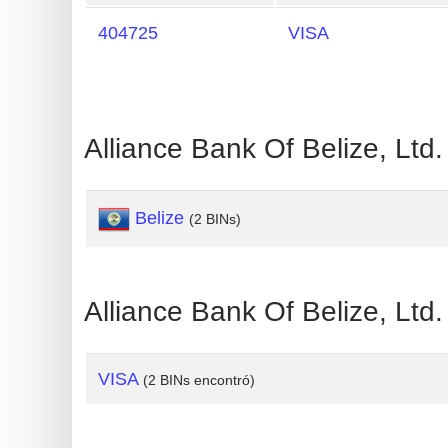
Generate
404725
VISA
Credit
Card
from
BIN
Alliance Bank Of Belize, Ltd.
Credit
Card
Belize
(2 BINs)
Checker
Service
Alliance Bank Of Belize, Ltd.
What
is
My
VISA
(2 BINs encontró)
IP
Address