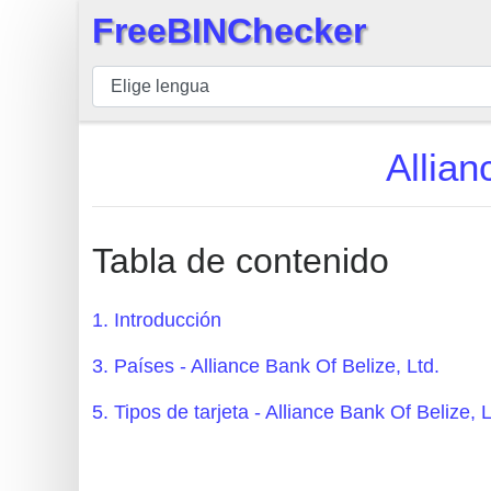
FreeBINChecker
×
BIN
Inspector
BIN
Allian
Buscar
BIN
Número
Tabla de contenido
BIN
API
1. Introducción
BIN
3. Países - Alliance Bank Of Belize, Ltd.
Generator
BIN
5. Tipos de tarjeta - Alliance Bank Of Belize, L
Checker
v2