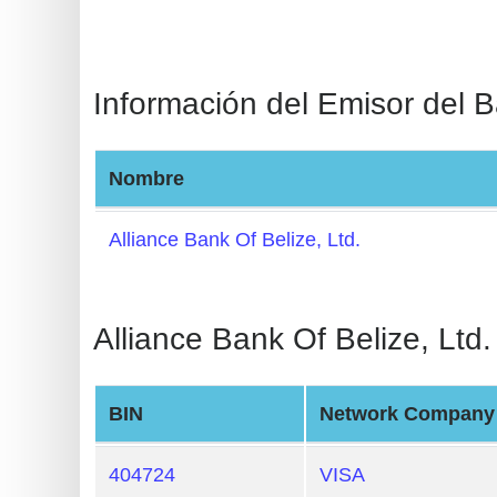
BIN
CC
Generator
Información del Emisor del 
from
Banks
Nombre
Credit
Card
Alliance Bank Of Belize, Ltd.
Validator
Credit
Alliance Bank Of Belize, Ltd. 
Card
Generator
Random
BIN
Network Company
Credit
Card
404724
VISA
Generator