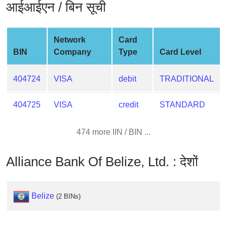
आईआईएन / बिन सूची
from
BIN
Credit
Network
Card
Card
BIN
Company
Type
Card Level
Checker
Service
404724
VISA
debit
TRADITIONAL
What
404725
VISA
credit
STANDARD
is
My
474 more IIN / BIN ...
IP
Address
Alliance Bank Of Belize, Ltd. : देशों
?
IP
Lookup
Belize
(2 BINs)
IP
BIN