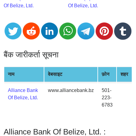
CC
Of Belize, Ltd.
Of Belize, Ltd.
Generator
from
Banks
Credit
Card
बैंक जारीकर्ता सूचना
Validator
Credit
Card
नाम
वेबसाइट
फ़ोन
शहर
Generator
Random
Alliance Bank
www.alliancebank.bz
501-
Credit
Of Belize, Ltd.
223-
Card
6783
Generator
Generate
Credit
Alliance Bank Of Belize, Ltd. :
Card