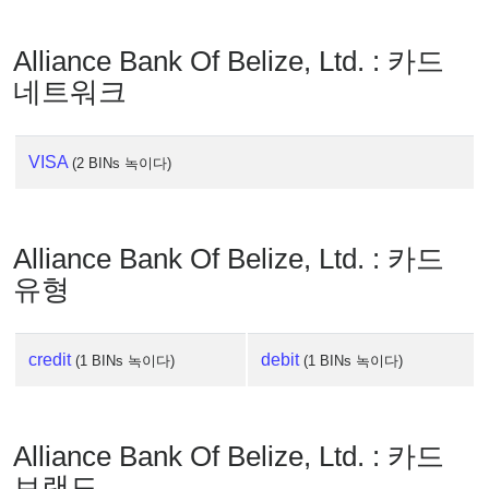
IP
Lookup
Alliance Bank Of Belize, Ltd. : 카드
IP
네트워크
BIN
Checker
/
VISA
(2 BINs 녹이다)
Validator
Alliance Bank Of Belize, Ltd. : 카드
유형
credit
debit
(1 BINs 녹이다)
(1 BINs 녹이다)
Alliance Bank Of Belize, Ltd. : 카드
브랜드