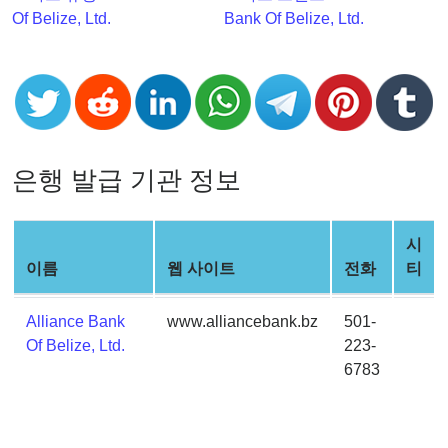
Checker
Of Belize, Ltd.
Bank Of Belize, Ltd.
v2
BIN
CC
Generator
from
Banks
은행 발급 기관 정보
Credit
시
Card
이름
웹 사이트
전화
티
Validator
Credit
Alliance Bank
www.alliancebank.bz
501-
Card
Of Belize, Ltd.
223-
Generator
6783
Random
Credit
Card