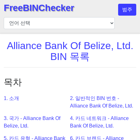
FreeBINChecker
범주
BIN
검
사
기
Alliance Bank Of Belize, Ltd.
BIN
BIN 목록
검
색
BIN
목차
번
호
1. 소개
2. 일반적인 BIN 번호 -
BIN
Alliance Bank Of Belize, Ltd.
API
3. 국가 - Alliance Bank Of
4. 카드 네트워크 - Alliance
BIN
Belize, Ltd.
Bank Of Belize, Ltd.
Generator
BIN
5. 카드 유형 - Alliance Bank
6. 카드 브랜드 - Alliance