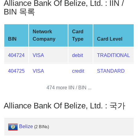
Alliance Bank Of Belize, Ltd. : IIN /
Generator
BIN 목록
Generate
Credit
Card
Network
Card
from
BIN
Company
Type
Card Level
BIN
Credit
404724
VISA
debit
TRADITIONAL
Card
Checker
404725
VISA
credit
STANDARD
Service
474 more IIN / BIN ...
What
is
Alliance Bank Of Belize, Ltd. : 국가
My
IP
Address
Belize
(2 BINs)
?