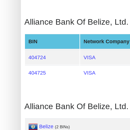
Card
Generator
Alliance Bank Of Belize, L
Random
Credit
Card
BIN
Network Company
Generator
Generate
404724
VISA
Credit
Card
404725
VISA
from
BIN
Credit
Alliance Bank Of Belize, L
Card
Checker
Service
Belize
(2 BINs)