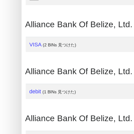
What
is
Alliance Bank Of Beliz
My
IP
Address
VISA
(2 BINs 見つけた)
?
IP
Lookup
Alliance Bank Of Belize,
IP
BIN
debit
(1 BINs 見つけた)
Checker
/
Validator
Alliance Bank Of Belize