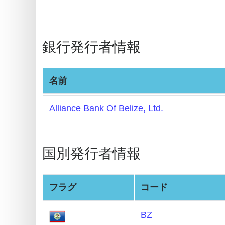
BIN
Generator
銀行発行者情報
BIN
Checker
v2
名前
BIN
CC
Alliance Bank Of Belize, Ltd.
Generator
from
Banks
国別発行者情報
Credit
フラグ
コード
Card
Validator
BZ
Credit