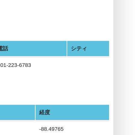
電話
シティ
501-223-6783
経度
-88.49765