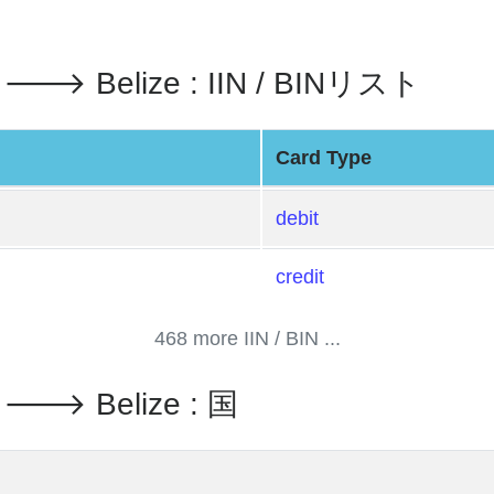
td. 🡒 Belize : IIN / BINリスト
Card Type
debit
credit
468 more IIN / BIN ...
td. 🡒 Belize : 国