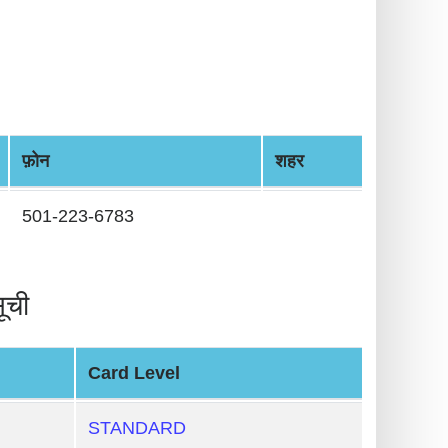
फ़ोन
शहर
501-223-6783
ूची
Card Level
STANDARD