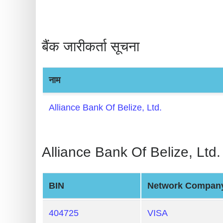
BIN
CC
Generator
बैंक जारीकर्ता सूचना
from
Banks
नाम
Credit
Card
Alliance Bank Of Belize, Ltd.
Validator
Credit
Alliance Bank Of Belize, L
Card
Generator
Random
BIN
Network Compan
Credit
Card
404725
VISA
Generator