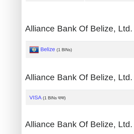
Generate
Credit
Card
Alliance Bank Of Belize, L
from
BIN
Belize
(1 BINs)
Credit
Card
Checker
Alliance Bank Of Belize, Lt
Service
What
VISA
(1 BINs पाया)
is
My
IP
Alliance Bank Of Belize, Lt
Address