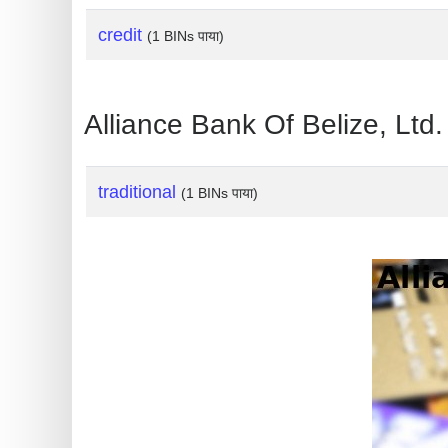
?
credit
IP
(1 BINs पाया)
Lookup
IP
Alliance Bank Of Belize, Ltd
BIN
Checker
/
traditional
(1 BINs पाया)
Validator