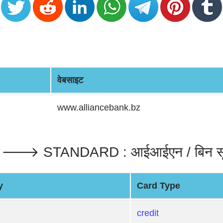
वेबसाइट
www.alliancebank.bz
td. 🡒 STANDARD : आईआईएन / बिन स
y
Card Type
credit