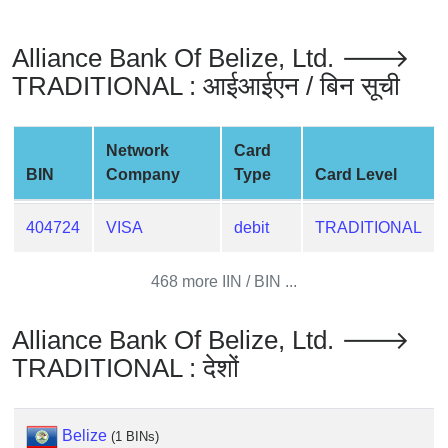
from
BIN
Alliance Bank Of Belize, Ltd. 🡒
Credit
TRADITIONAL : आईआईएन / बिन सूची
Card
Checker
Service
Network
Card
BIN
Company
Type
Card Level
What
is
404724
VISA
debit
TRADITIONAL
My
IP
468 more IIN / BIN ...
Address
?
Alliance Bank Of Belize, Ltd. 🡒
IP
TRADITIONAL : देशों
Lookup
IP
BIN
Belize
(1 BINs)