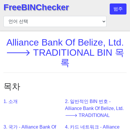
FreeBINChecker
범주
BIN
검
사
기
Alliance Bank Of Belize, Ltd.
BIN
🡒 TRADITIONAL BIN 목
검
록
색
BIN
번
목차
호
BIN
1. 소개
2. 일반적인 BIN 번호 -
API
Alliance Bank Of Belize, Ltd.
BIN
🡒 TRADITIONAL
Generator
3. 국가 - Alliance Bank Of
4. 카드 네트워크 - Alliance
BIN