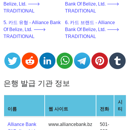
Belize, Ltd. 🡒
Bank Of Belize, Ltd. 🡒
Checker
TRADITIONAL
TRADITIONAL
v2
BIN
5. 카드 유형 - Alliance Bank
6. 카드 브랜드 - Alliance
CC
Of Belize, Ltd. 🡒
Bank Of Belize, Ltd. 🡒
Generator
TRADITIONAL
TRADITIONAL
from
Banks
Credit
Card
Validator
은행 발급 기관 정보
Credit
Card
시
Generator
이름
웹 사이트
전화
티
Random
Credit
Alliance Bank
www.alliancebank.bz
501-
Card