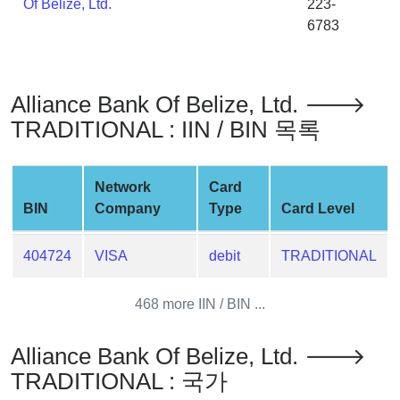
Of Belize, Ltd.
223-
Generator
6783
Generate
Credit
Card
Alliance Bank Of Belize, Ltd. 🡒
from
BIN
TRADITIONAL : IIN / BIN 목록
Credit
Card
Network
Card
Checker
BIN
Company
Type
Card Level
Service
404724
VISA
debit
TRADITIONAL
What
is
468 more IIN / BIN ...
My
IP
Address
Alliance Bank Of Belize, Ltd. 🡒
?
TRADITIONAL : 국가