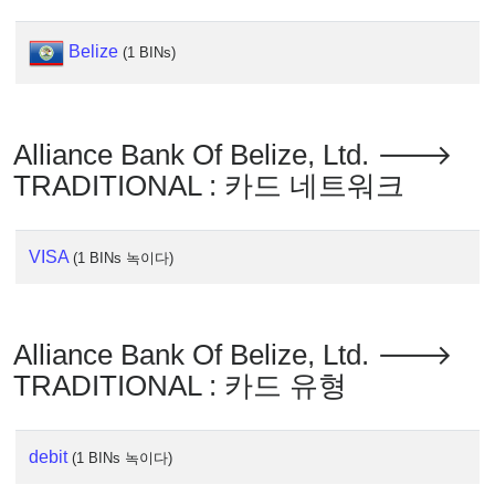
IP
Lookup
Belize
(1 BINs)
IP
BIN
Checker
/
Alliance Bank Of Belize, Ltd. 🡒
Validator
TRADITIONAL : 카드 네트워크
VISA
(1 BINs 녹이다)
Alliance Bank Of Belize, Ltd. 🡒
TRADITIONAL : 카드 유형
debit
(1 BINs 녹이다)