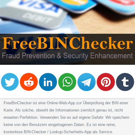
from
BIN
Credit
Card
Checker
Service
What
is
My
IP
Address
?
FreeBinChecker ist eine Online-Web-App zur Überprüfung der BIN einer
IP
Karte. Als solche, obwohl die Informationen ziemlich genau ist, nicht
Lookup
erwarten Perfektion. Verwenden Sie es auf eigene Gefahr. Wir speichern
IP
keine von den Benutzern eingetragenen Daten. Es ist eine reine,
BIN
kostenlose BIN-Checker / Lookup-Sicherheits-App als Service.