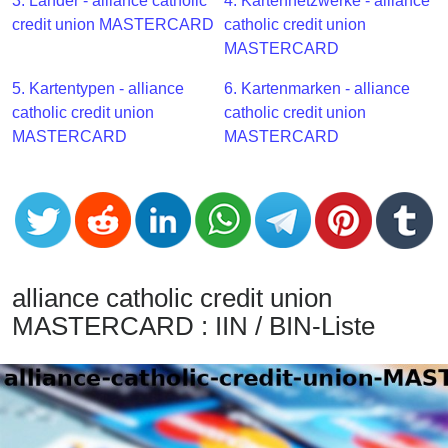
CC
3. Länder - alliance catholic
4. Kartennetzwerke - alliance
Generator
credit union MASTERCARD
catholic credit union
from
MASTERCARD
Banks
5. Kartentypen - alliance
6. Kartenmarken - alliance
catholic credit union
catholic credit union
Credit
MASTERCARD
MASTERCARD
Card
Validator
Credit
Card
Generator
Random
alliance catholic credit union
Credit
MASTERCARD : IIN / BIN-Liste
Card
Generator
Generate
Credit
Card