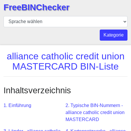
FreeBINChecker
BIN
Prüfer
BIN
Kategorie
Suche
BIN
alliance catholic credit union
Nummer
MASTERCARD BIN-Liste
BIN
API
BIN
Inhaltsverzeichnis
Generator
BIN
1. Einführung
2. Typische BIN-Nummern -
Checker
alliance catholic credit union
v2
MASTERCARD
BIN