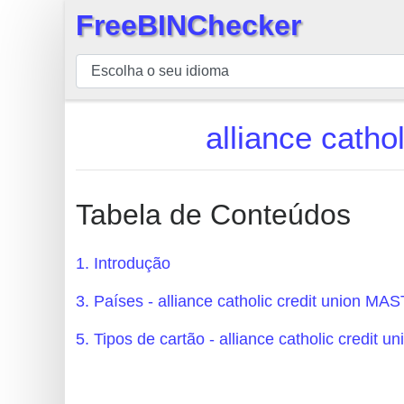
FreeBINChecker
×
BIN
Verificador
BIN
alliance cath
Pesquisar
BIN
Número
Tabela de Conteúdos
BIN
API
1. Introdução
BIN
3. Países - alliance catholic credit union 
Generator
BIN
5. Tipos de cartão - alliance catholic cred
Checker
v2