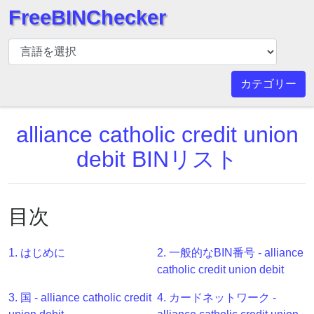
FreeBINChecker
BIN
チ
ェ
カテゴリー
ッ
カ
alliance catholic credit union
ー
BIN
debit BINリスト
検
索
BIN
目次
番
号
1. はじめに
2. 一般的なBIN番号 - alliance
BIN
catholic credit union debit
API
3. 国 - alliance catholic credit
4. カードネットワーク -
BIN