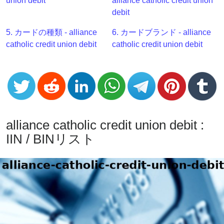
union debit
alliance catholic credit union
Generator
debit
BIN
Checker
5. カードの種類 - alliance
6. カードブランド - alliance
v2
catholic credit union debit
catholic credit union debit
BIN
CC
Generator
from
Banks
alliance catholic credit union debit :
Credit
IIN / BINリスト
Card
Validator
Credit
Card
Generator
Random