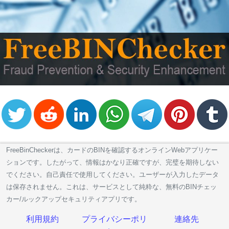
Credit
Card
Generator
Generate
Credit
Card
from
BIN
Credit
Card
Checker
Service
FreeBinCheckerは、カードのBINを確認するオンラインWebアプリケー
ションです。したがって、情報はかなり正確ですが、完璧を期待しない
でください。自己責任で使用してください。ユーザーが入力したデータ
What
は保存されません。これは、サービスとして純粋な、無料のBINチェッ
is
カー/ルックアップセキュリティアプリです。
My
IP
利用規約
プライバシーポリ
連絡先
Address