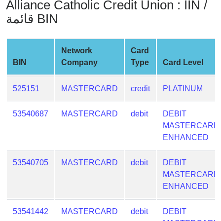
Alliance Catholic Credit Union : IIN /
from
قائمة BIN
BIN
Credit
Card
Network
Card
Checker
BIN
Company
Type
Card Level
Service
525151
MASTERCARD
credit
PLATINUM
What
is
53540687
MASTERCARD
debit
DEBIT
My
MASTERCARD
IP
ENHANCED
Address
?
53540705
MASTERCARD
debit
DEBIT
IP
MASTERCARD
Lookup
ENHANCED
IP
53541442
MASTERCARD
debit
DEBIT
BIN