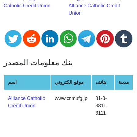
CC
Catholic Credit Union
Alliance Catholic Credit
Generator
Union
from
Banks
Credit
Card
Validator
بنك معلومات المصدر
Credit
Card
Generator
مدينة
هاتف
موقع الكتروني
اسم
Random
Credit
Alliance Catholic
www.cr.mufg.jp
81-3-
Card
Credit Union
3811-
Generator
3111
Generate
Credit
Card