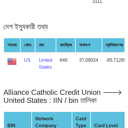
3111
from
BIN
Credit
দেশ ইস্যুকারী তথ্য
Card
Checker
Service
পতাকা
কোড
নাম
সাংখ্যিক
অক্ষাংশ
দ্রাঘিমাংশের
What
US
United
840
37.09024
-95.71289
is
States
My
IP
Address
Alliance Catholic Credit Union 🡒
?
United States : IIN / bin তালিকা
IP
Lookup
IP
Network
Card
BIN
BIN
Company
Type
Card Level