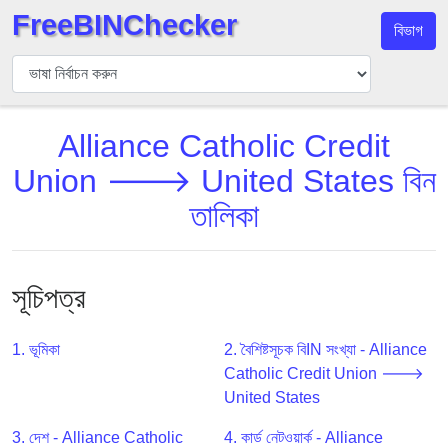
FreeBINChecker
বিভাগ
বিন
যাচাইকারী
বিন
Alliance Catholic Credit
অনুসন্ধান
Union 🡒 United States বিন
বিন
সংখ্যা
তালিকা
বিন
এপিআই
BIN
সূচিপত্র
Generator
BIN
1. ভূমিকা
2. বৈশিষ্টসূচক বিIN সংখ্যা - Alliance
Checker
Catholic Credit Union 🡒
v2
United States
BIN
3. দেশ - Alliance Catholic
4. কার্ড নেটওয়ার্ক - Alliance