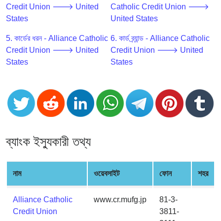
CC
Credit Union 🡒 United
Catholic Credit Union 🡒
Generator
States
United States
from
Banks
5. কার্ডের ধরন - Alliance Catholic
6. কার্ড ব্র্যান্ড - Alliance Catholic
Credit Union 🡒 United
Credit Union 🡒 United
States
States
Credit
Card
Validator
Credit
Card
Generator
ব্যাংক ইস্যুকারী তথ্য
Random
Credit
Card
নাম
ওয়েবসাইট
ফোন
শহর
Generator
Generate
Alliance Catholic
www.cr.mufg.jp
81-3-
Credit
Credit Union
3811-
Card