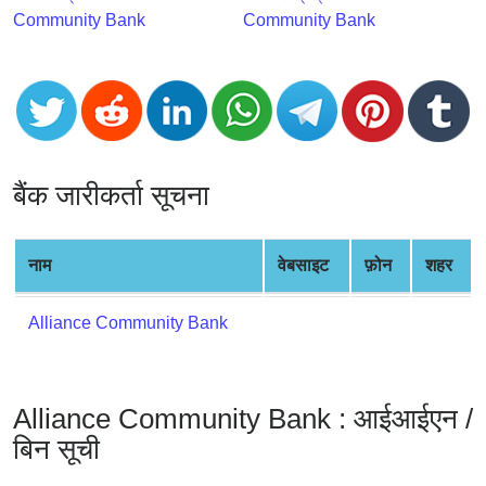
CC
Community Bank
Community Bank
Generator
from
Banks
Credit
Card
बैंक जारीकर्ता सूचना
Validator
Credit
Card
नाम
वेबसाइट
फ़ोन
शहर
Generator
Random
Alliance Community Bank
Credit
Card
Generator
Alliance Community Bank : आईआईएन /
Generate
बिन सूची
Credit
Card