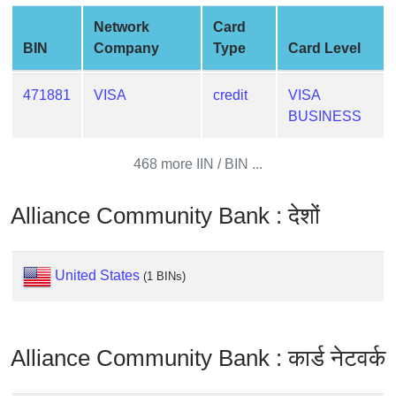
from
Network
Card
BIN
BIN
Company
Type
Card Level
Credit
Card
471881
VISA
credit
VISA
Checker
BUSINESS
Service
468 more IIN / BIN ...
What
is
Alliance Community Bank : देशों
My
IP
Address
United States
(1 BINs)
?
IP
Lookup
Alliance Community Bank : कार्ड नेटवर्क
IP
BIN