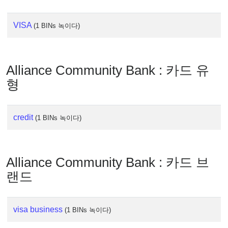
IP
Lookup
VISA
(1 BINs 녹이다)
IP
BIN
Checker
/
Alliance Community Bank : 카드 유
Validator
형
credit
(1 BINs 녹이다)
Alliance Community Bank : 카드 브
랜드
visa business
(1 BINs 녹이다)