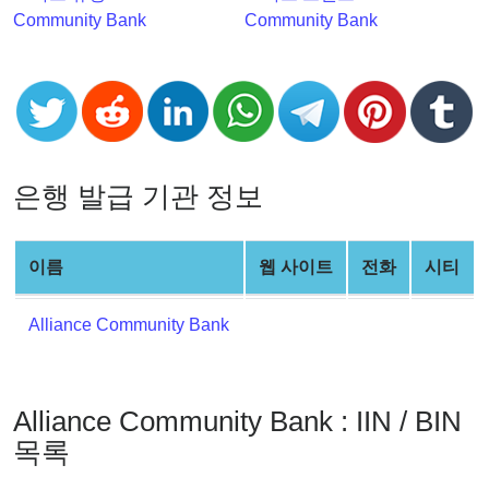
Checker
Community Bank
Community Bank
v2
BIN
CC
Generator
from
Banks
은행 발급 기관 정보
Credit
이름
웹 사이트
전화
시티
Card
Validator
Alliance Community Bank
Credit
Card
Generator
Alliance Community Bank : IIN / BIN
Random
Credit
목록
Card