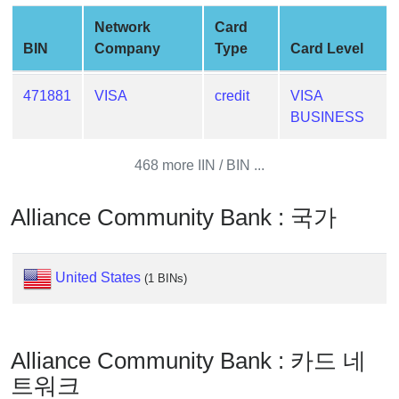
Generator
Network
Card
Generate
BIN
Company
Type
Card Level
Credit
Card
471881
VISA
credit
VISA
from
BUSINESS
BIN
Credit
468 more IIN / BIN ...
Card
Checker
Alliance Community Bank : 국가
Service
What
United States
(1 BINs)
is
My
IP
Address
Alliance Community Bank : 카드 네
?
트워크