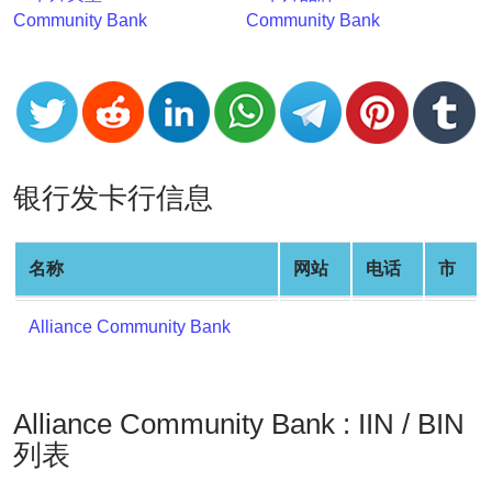
v2
Community Bank
Community Bank
BIN
CC
Generator
from
Banks
银行发卡行信息
Credit
Card
名称
网站
电话
市
Validator
Credit
Alliance Community Bank
Card
Generator
Random
Alliance Community Bank : IIN / BIN
Credit
Card
列表
Generator