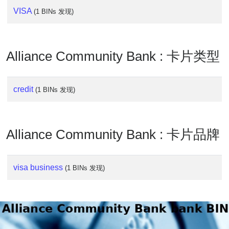
Lookup
VISA
(1 BINs 发现)
IP
BIN
Checker
Alliance Community Bank : 卡片类型
/
Validator
credit
(1 BINs 发现)
Alliance Community Bank : 卡片品牌
visa business
(1 BINs 发现)