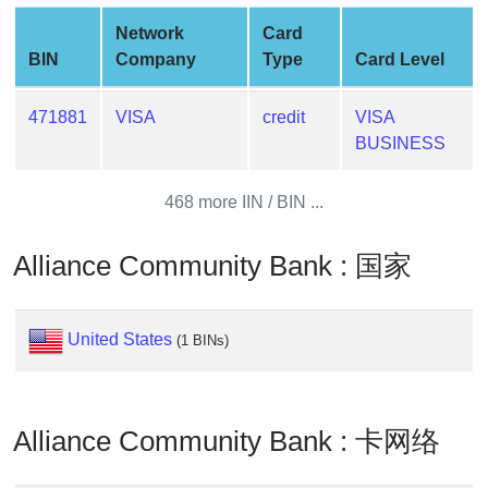
Generate
Network
Card
Credit
BIN
Company
Type
Card Level
Card
from
471881
VISA
credit
VISA
BIN
BUSINESS
Credit
Card
468 more IIN / BIN ...
Checker
Service
Alliance Community Bank : 国家
What
is
United States
(1 BINs)
My
IP
Address
?
Alliance Community Bank : 卡网络
IP