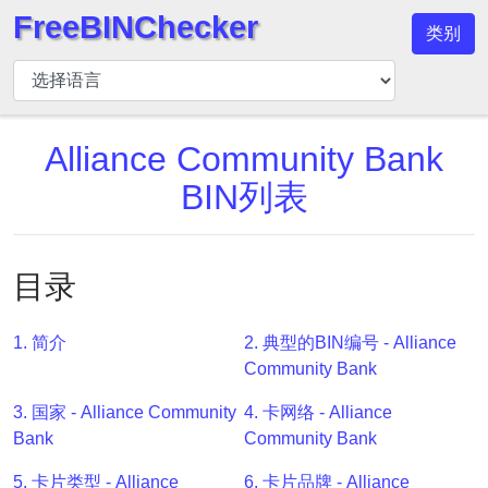
FreeBINChecker
类别
BIN
检
查
器
Alliance Community Bank
BIN
BIN列表
搜
索
BIN
目录
号
BIN
1. 简介
2. 典型的BIN编号 - Alliance
API
Community Bank
BIN
3. 国家 - Alliance Community
4. 卡网络 - Alliance
Generator
Bank
Community Bank
BIN
Checker
5. 卡片类型 - Alliance
6. 卡片品牌 - Alliance