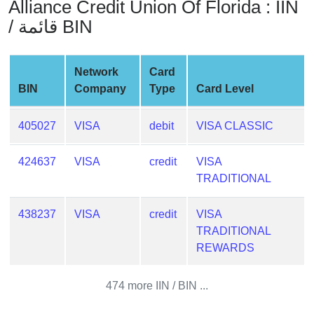
Alliance Credit Union Of Florida : IIN
from
/ قائمة BIN
BIN
Credit
Card
Network
Card
Checker
BIN
Company
Type
Card Level
Service
405027
VISA
debit
VISA CLASSIC
What
is
424637
VISA
credit
VISA
My
TRADITIONAL
IP
Address
438237
VISA
credit
VISA
?
TRADITIONAL
IP
REWARDS
Lookup
474 more IIN / BIN ...
IP
BIN