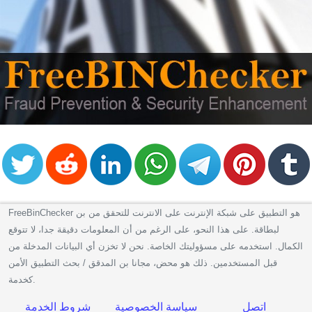
FreeBinChecker هو التطبيق على شبكة الإنترنت على الانترنت للتحقق من بن
لبطاقة. على هذا النحو، على الرغم من أن المعلومات دقيقة جدا، لا تتوقع
الكمال. استخدمه على مسؤوليتك الخاصة. نحن لا تخزن أي البيانات المدخلة من
قبل المستخدمين. ذلك هو محض، مجانا بن المدقق / بحث التطبيق الأمن
كخدمة.
اتصل
سياسة الخصوصية
شروط الخدمة