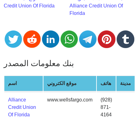
CC
Credit Union Of Florida
Alliance Credit Union Of
Generator
Florida
from
Banks
Credit
Card
Validator
بنك معلومات المصدر
Credit
Card
Generator
مدينة
هاتف
موقع الكتروني
اسم
Random
Credit
Alliance
www.wellsfargo.com
(928)
Card
Credit Union
871-
Generator
Of Florida
4164
Generate
Credit
Card