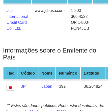
from
BIN
Jcb
www.jcbusa.com
1-800-
International
366-4522
Credit
Credit Card
OR 1-800-
Card
Co., Ltd.
FON4JCB
Checker
Service
Informações sobre o Emitente do
What
is
País
My
IP
Flag
Código
Nome
Numérico
Latitude
Address
?
JP
Japan
392
36.204824
IP
Lookup
IP
** Estes são dados públicos. Pode estar desatualizado.
BIN