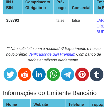
CC
IIN /
Comprimento
Pré-
Empr
Generator
BIN
Obrigatório
pago
Comercial
de R
from
Banks
353793
false
false
JAPA
CRED
Credit
BUR
Card
Validator
** Não satisfeito com o resultado? Experimente o nosso
Credit
novo prémio
Verificador de BIN Premium
Com banco de
Card
dados atualizado diariamente.
Generator
Random
Credit
Card
Generator
Informações do Emitente Bancário
Generate
Credit
Nome
Website
Telefone
город
Card