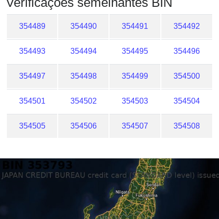
Verificações semelhantes BIN
354489
354490
354491
354492
354493
354494
354495
354496
354497
354498
354499
354500
354501
354502
354503
354504
354505
354506
354507
354508