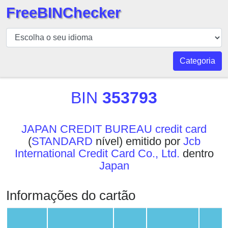
FreeBINChecker
BIN
Verificador
BIN
Categoria
Pesquisar
BIN
BIN
353793
Número
BIN
JAPAN CREDIT BUREAU credit card
API
(
STANDARD
nível) emitido por
Jcb
BIN
International Credit Card Co., Ltd.
dentro
Generator
Japan
BIN
Checker
Informações do cartão
v2
BIN