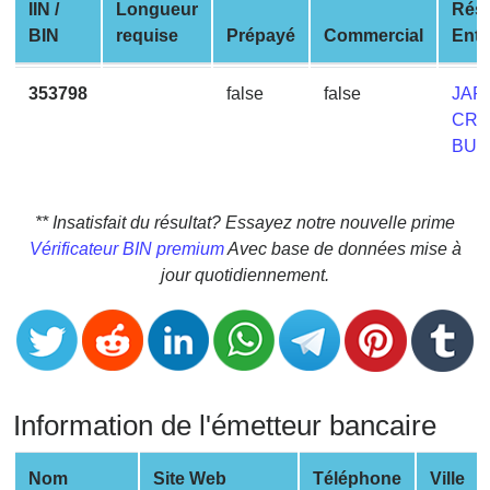
CC
IIN /
Longueur
Rés
Generator
BIN
requise
Prépayé
Commercial
Entr
from
Banks
353798
false
false
JAP
CRE
Credit
BUR
Card
Validator
** Insatisfait du résultat? Essayez notre nouvelle prime
Credit
Vérificateur BIN premium
Avec base de données mise à
Card
jour quotidiennement.
Generator
Random
Credit
Card
Generator
Information de l'émetteur bancaire
Generate
Credit
Nom
Site Web
Téléphone
Ville
Card