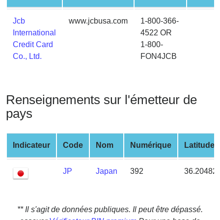
from
BIN
Jcb
www.jcbusa.com
1-800-366-
International
4522 OR
Credit
Credit Card
1-800-
Card
Co., Ltd.
FON4JCB
Checker
Service
Renseignements sur l'émetteur de
What
is
pays
My
IP
Indicateur
Code
Nom
Numérique
Latitude
Address
?
JP
Japan
392
36.20482
IP
Lookup
IP
** Il s'agit de données publiques. Il peut être dépassé.
BIN