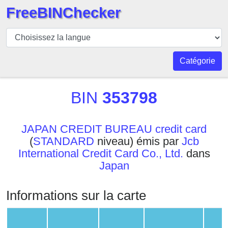
FreeBINChecker
BIN
Vérificateur
BIN
Catégorie
Recherche
Numéro
BIN
353798
BIN
BIN
JAPAN CREDIT BUREAU credit card
API
(
STANDARD
niveau) émis par
Jcb
BIN
International Credit Card Co., Ltd.
dans
Generator
Japan
BIN
Checker
Informations sur la carte
v2
BIN