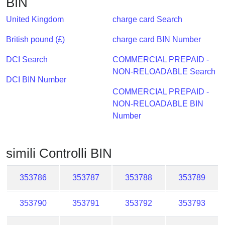
BIN
Checker
/
United Kingdom
charge card Search
Validator
British pound (£)
charge card BIN Number
DCI Search
COMMERCIAL PREPAID -
NON-RELOADABLE Search
DCI BIN Number
COMMERCIAL PREPAID -
NON-RELOADABLE BIN
Number
simili Controlli BIN
353786
353787
353788
353789
353790
353791
353792
353793