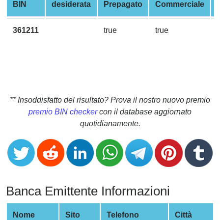
CC
BIN
desiderata
Prepagato
Commerciale
Generator
from
361211
true
true
Banks
Credit
Card
Validator
** Insoddisfatto del risultato? Prova il nostro nuovo premio
Credit
premio BIN checker
con il database aggiornato
Card
quotidianamente.
Generator
Random
Credit
Card
Generator
Banca Emittente Informazioni
Generate
Credit
Nome
Sito
Telefono
Città
Card