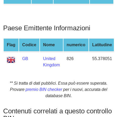
from
BIN
Credit
Card
Paese Emittente Informazioni
Checker
Service
Flag
Codice
Nome
numerico
Latitudine
What
GB
United
826
55.378051
is
Kingdom
My
IP
Address
** Si tratta di dati pubblici. Essa può essere superata.
?
Provare
premio BIN checker
per i nuovi, accurata del
IP
database BIN.
Lookup
IP
Contenuti correlati a questo controllo
BIN