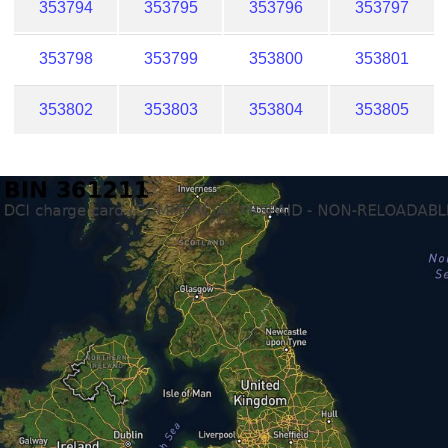
353794
353795
353796
353797
353798
353799
353800
353801
353802
353803
353804
353805