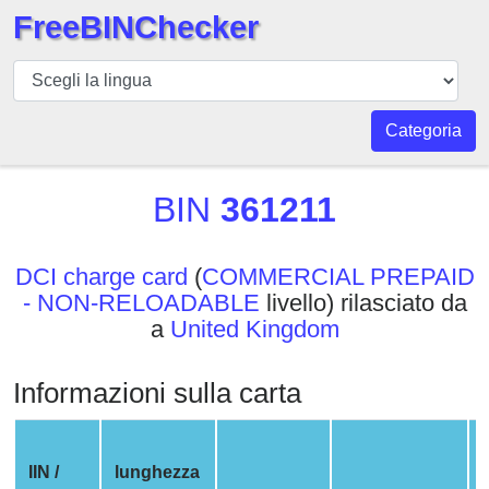
FreeBINChecker
BIN
checker
BIN
Categoria
Ricerca
BIN
BIN
361211
Numero
BIN
DCI charge card
(
COMMERCIAL PREPAID
API
- NON-RELOADABLE
livello) rilasciato da
BIN
a
United Kingdom
Generator
BIN
Informazioni sulla carta
Checker
v2
BIN
IIN /
lunghezza