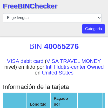
FreeBINChecker
BIN
Inspector
BIN
Categoría
Buscar
BIN
BIN
40055276
Número
BIN
VISA debit card
(
VISA TRAVEL MONEY
API
nivel) emitido por
Intl Hdqtrs-center Owned
BIN
en
United States
Generator
BIN
Información de la tarjeta
Checker
v2
Pagado
BIN
Longitud
por
E