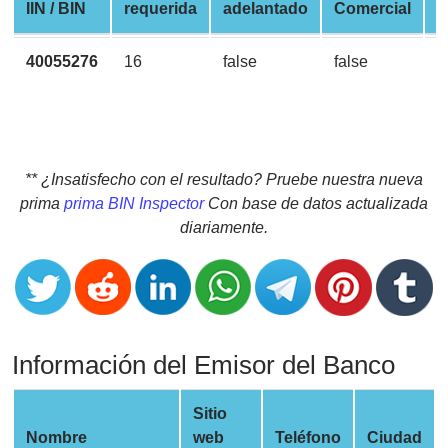
CC
IIN / BIN
requerida
adelantado
Comercial
d
Generator
from
40055276
16
false
false
V
Banks
Credit
Card
Validator
** ¿Insatisfecho con el resultado? Pruebe nuestra nueva
prima
prima BIN Inspector
Con base de datos actualizada
Credit
diariamente.
Card
Generator
Random
Credit
Card
Información del Emisor del Banco
Generator
Generate
Sitio
Credit
Nombre
web
Teléfono
Ciudad
Card