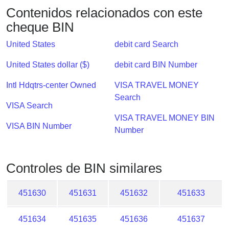
Checker
Contenidos relacionados con este
/
cheque BIN
Validator
United States
debit card Search
United States dollar ($)
debit card BIN Number
Intl Hdqtrs-center Owned
VISA TRAVEL MONEY
Search
VISA Search
VISA TRAVEL MONEY BIN
VISA BIN Number
Number
Controles de BIN similares
451630
451631
451632
451633
451634
451635
451636
451637