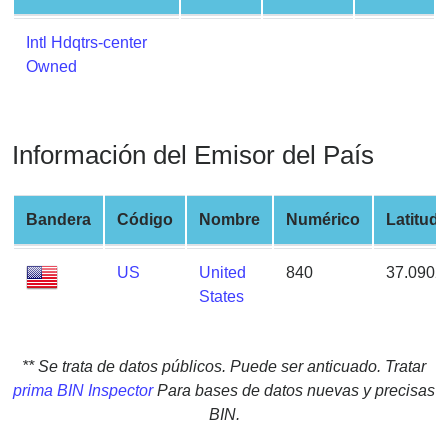
from
BIN
Intl Hdqtrs-center
Owned
Credit
Card
Checker
Service
Información del Emisor del País
What
Bandera
Código
Nombre
Numérico
Latitud
is
My
US
United
840
37.0902
IP
States
Address
?
IP
** Se trata de datos públicos. Puede ser anticuado. Tratar
Lookup
prima BIN Inspector
Para bases de datos nuevas y precisas
IP
BIN.
BIN