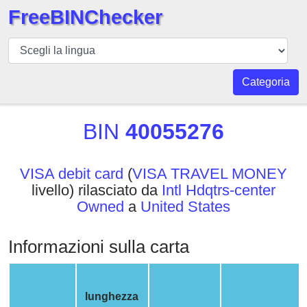
FreeBINChecker
BIN
checker
BIN
Categoria
Ricerca
BIN
BIN
40055276
Numero
BIN
VISA debit card
(
VISA TRAVEL MONEY
API
livello) rilasciato da
Intl Hdqtrs-center
BIN
Owned
a
United States
Generator
BIN
Informazioni sulla carta
Checker
v2
BIN
lunghezza