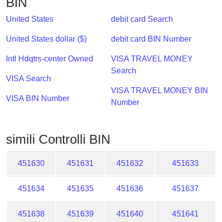
BIN
Checker
/
United States
debit card Search
Validator
United States dollar ($)
debit card BIN Number
Intl Hdqtrs-center Owned
VISA TRAVEL MONEY
Search
VISA Search
VISA TRAVEL MONEY BIN
VISA BIN Number
Number
simili Controlli BIN
451630
451631
451632
451633
451634
451635
451636
451637
451638
451639
451640
451641