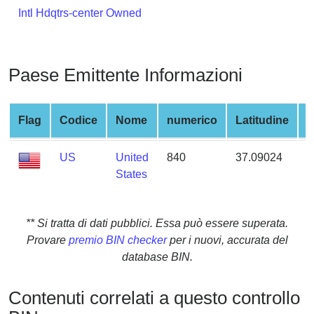
from
Intl Hdqtrs-center Owned
BIN
Credit
Card
Paese Emittente Informazioni
Checker
Service
Flag
Codice
Nome
numerico
Latitudine
L
What
US
United
840
37.09024
-
is
States
My
IP
Address
** Si tratta di dati pubblici. Essa può essere superata.
?
Provare
premio BIN checker
per i nuovi, accurata del
IP
database BIN.
Lookup
IP
Contenuti correlati a questo controllo
BIN