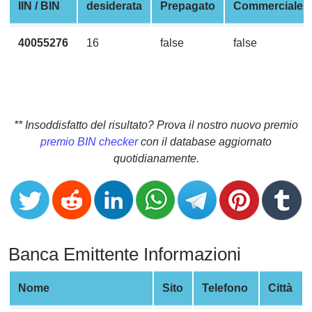
CC
IIN / BIN
desiderata
Prepagato
Commerciale
Generator
from
40055276
16
false
false
Banks
Credit
Card
Validator
** Insoddisfatto del risultato? Prova il nostro nuovo premio
premio BIN checker
con il database aggiornato
Credit
quotidianamente.
Card
Generator
Random
Credit
Card
Banca Emittente Informazioni
Generator
Generate
Nome
Sito
Telefono
Città
Credit
Card