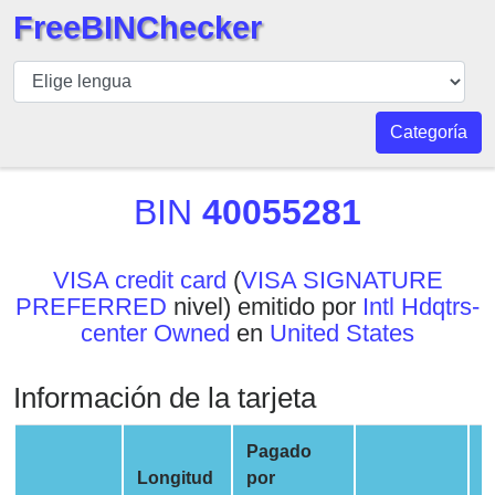
FreeBINChecker
BIN
Inspector
BIN
Categoría
Buscar
BIN
BIN
40055281
Número
BIN
VISA credit card
(
VISA SIGNATURE
API
PREFERRED
nivel) emitido por
Intl Hdqtrs-
BIN
center Owned
en
United States
Generator
BIN
Información de la tarjeta
Checker
v2
Pagado
BIN
Longitud
por
E