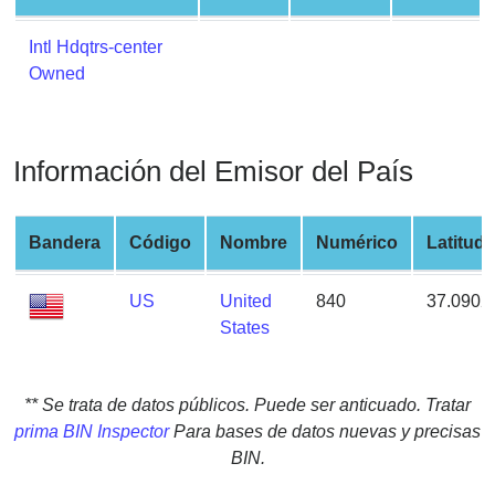
from
BIN
Intl Hdqtrs-center
Owned
Credit
Card
Checker
Service
Información del Emisor del País
What
Bandera
Código
Nombre
Numérico
Latitud
is
My
US
United
840
37.0902
IP
States
Address
?
IP
** Se trata de datos públicos. Puede ser anticuado. Tratar
Lookup
prima BIN Inspector
Para bases de datos nuevas y precisas
IP
BIN.
BIN