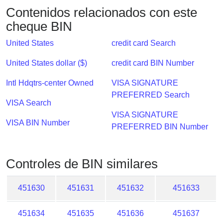
Checker
Contenidos relacionados con este
/
cheque BIN
Validator
United States
credit card Search
United States dollar ($)
credit card BIN Number
Intl Hdqtrs-center Owned
VISA SIGNATURE
PREFERRED Search
VISA Search
VISA SIGNATURE
VISA BIN Number
PREFERRED BIN Number
Controles de BIN similares
451630
451631
451632
451633
451634
451635
451636
451637