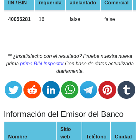
CC
IIN / BIN
requerida
adelantado
Comercial
d
Generator
from
40055281
16
false
false
V
Banks
Credit
Card
Validator
** ¿Insatisfecho con el resultado? Pruebe nuestra nueva
prima
prima BIN Inspector
Con base de datos actualizada
Credit
diariamente.
Card
Generator
Random
Credit
Card
Información del Emisor del Banco
Generator
Generate
Sitio
Credit
Nombre
web
Teléfono
Ciudad
Card