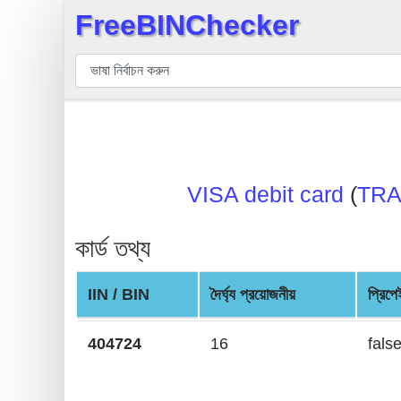
FreeBINChecker
×
বিন
যাচাইকারী
বিন
অনুসন্ধান
বিন
VISA debit card
(
TRA
সংখ্যা
বিন
কার্ড তথ্য
এপিআই
BIN
IIN / BIN
দৈর্ঘ্য প্রয়োজনীয়
প্রিপ
Generator
BIN
404724
16
fals
Checker
v2