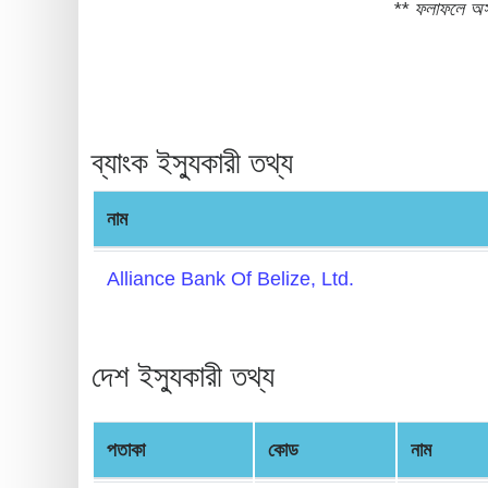
** ফলাফলে অসন্
BIN
CC
Generator
from
Banks
ব্যাংক ইস্যুকারী তথ্য
Credit
নাম
Card
Validator
Alliance Bank Of Belize, Ltd.
Credit
Card
Generator
দেশ ইস্যুকারী তথ্য
Random
Credit
পতাকা
কোড
নাম
Card
Generator