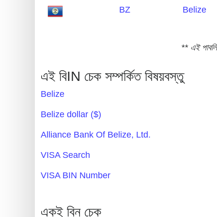
BZ
Belize
Generate
Credit
Card
** এই পাবলি
from
BIN
এই বিIN চেক সম্পর্কিত বিষয়বস্তু
Credit
Belize
Card
Checker
Belize dollar ($)
Service
Alliance Bank Of Belize, Ltd.
What
VISA Search
is
VISA BIN Number
My
IP
Address
একই বিন চেক