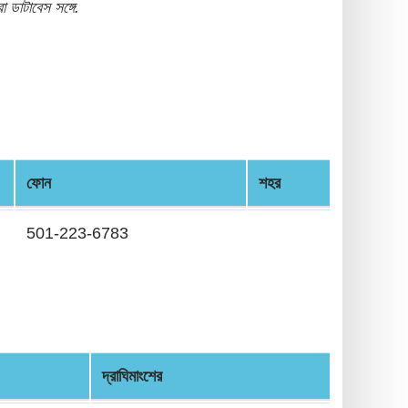
ডাটাবেস সঙ্গে.
ফোন
শহর
501-223-6783
দ্রাঘিমাংশের