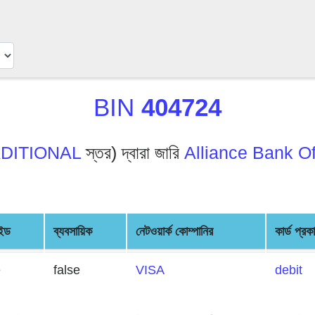
BIN
404724
DITIONAL
স্তর) দ্বারা জারি
Alliance Bank Of
েইড
ব্যবসায়িক
নেটওয়ার্ক কোম্পানির
কার্ড প্রক
e
false
VISA
debit