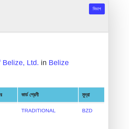
বিভাগ
 Belize, Ltd.
in
Belize
ার
কার্ড শ্রেনী
মুদ্রা
TRADITIONAL
BZD