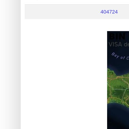
?
IP
404724
Lookup
IP
BIN
Checker
/
Validator