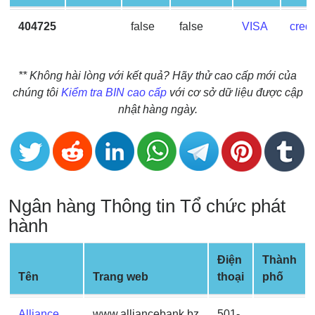
BIN
404725
false
false
VISA
credi
CC
Generator
from
** Không hài lòng với kết quả? Hãy thử cao cấp mới của
Banks
chúng tôi
Kiểm tra BIN cao cấp
với cơ sở dữ liệu được cập
nhật hàng ngày.
Credit
Card
Validator
Credit
Card
Ngân hàng Thông tin Tổ chức phát
Generator
hành
Random
Credit
Điện
Thành
Card
Tên
Trang web
thoại
phố
Generator
Generate
Alliance
www.alliancebank.bz
501-