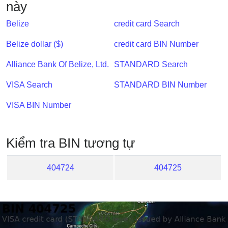
này
IP
BIN
Belize
credit card Search
Checker
/
Belize dollar ($)
credit card BIN Number
Validator
Alliance Bank Of Belize, Ltd.
STANDARD Search
VISA Search
STANDARD BIN Number
VISA BIN Number
Kiểm tra BIN tương tự
404724
404725