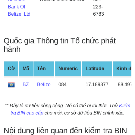
Credit
Bank Of
223-
Card
Belize, Ltd.
6783
from
BIN
Credit
Quốc gia Thông tin Tổ chức phát
Card
hành
Checker
Service
Cờ
Mã
Tên
Numeric
Latitude
Kinh độ
What
is
BZ
Belize
084
17.189877
-88.497
My
IP
Address
** Đây là dữ liệu công cộng. Nó có thể bị lỗi thời. Thử
Kiểm
?
tra BIN cao cấp
cho mới, cơ sở dữ liệu BIN chính xác.
IP
Lookup
Nội dung liên quan đến kiểm tra BIN