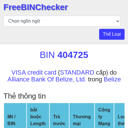
FreeBINChecker
Kiểm
tra
BIN
Thể Loại
Tìm
kiếm
BIN
404725
BIN
Số
BIN
VISA credit card
(
STANDARD
cấp) do
Alliance Bank Of Belize, Ltd.
trong
Belize
BIN
API
Thẻ thông tin
BIN
Generator
bắt
Công
BIN
IIN /
buộc
Trả
Thương
ty
Loại
Checker
BIN
Length
trước
mại
Mạng
thẻ
v2