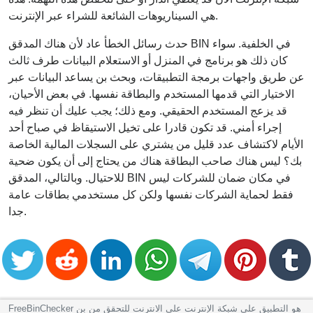
هي السيناريوهات الشائعة للشراء عبر الإنترنت.
حدث رسائل الخطأ عاد لأن هناك المدقق BIN في الخلفية. سواء
كان ذلك هو برنامج في المنزل أو الاستعلام البيانات طرف ثالث
عن طريق واجهات برمجة التطبيقات، وبحث بن يساعد البيانات عبر
الاختيار التي قدمها المستخدم والبطاقة نفسها. في بعض الأحيان،
قد يزعج المستخدم الحقيقي. ومع ذلك؛ يجب عليك أن تنظر فيه
إجراء أمني. قد تكون قادرا على تخيل الاستيقاظ في صباح أحد
الأيام لاكتشاف عدد قليل من يشتري على السجلات المالية الخاصة
بك؟ ليس هناك صاحب البطاقة هناك من يحتاج إلى أن يكون ضحية
للاحتيال. وبالتالي، المدقق BIN في مكان ضمان للشركات ليس
فقط لحماية الشركات نفسها ولكن كل مستخدمي بطاقات عامة
جدا.
FreeBinChecker هو التطبيق على شبكة الإنترنت على الانترنت للتحقق من بن