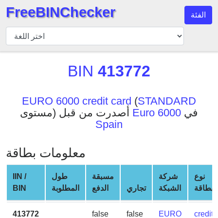
FreeBINChecker
الفئة
مدقق
BIN
بحث
BIN
413772
BIN
عدد
BIN
EURO 6000 credit card
(
STANDARD
في
Euro 6000
مستوى) أصدرت من قبل
BIN
Spain
API
BIN
معلومات بطاقة
Generator
BIN
نوع
شركة
مسبقة
طول
IIN /
Checker
البطاقة
الشبكة
تجاري
الدفع
المطلوبة
BIN
v2
BIN
413772
false
false
EURO
credit