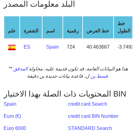
البلد معلومات المصدر
from
BIN
Credit
خط
Card
الطول
خط العرض
رقمية
اسم
الشفرة
علم
Checker
Service
ES
Spain
724
40.463667
-3.7492
What
is
** هذا هو البيانات العامة. قد تكون قديمة عليه. محاولة
المدقق
My
ل، قاعدة بيانات جديدة بن دقيقة.
قسط بن
IP
Address
المحتويات ذات الصلة بهذا الاختيار BIN
?
Spain
credit card Search
IP
Lookup
Euro (€)
credit card BIN Number
IP
Euro 6000
STANDARD Search
BIN