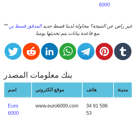
CC
6000
Generator
from
Banks
** غير راض عن النتيجة؟ محاولة لدينا قسط جديد
المدقق قسط بن
مع قاعدة بيانات يتم تحديثها يوميا.
Credit
Card
Validator
Credit
Card
بنك معلومات المصدر
Generator
Random
مدينة
هاتف
موقع الكتروني
اسم
Credit
Card
Euro
www.euro6000.com
34 91 596
Generator
6000
53
Generate
Credit
Card