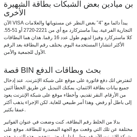
بن ميادين بعض الشبكات بطاقة الشهيرة
الأخرى
الآن VISA يبدأ دائما مع "4" بغض النظر عن مستوياتها والعلامات
التجارية الفرعية. يبدأ ماستركارد مع أي من 2221-2720 أو 51-55.
كلا ماستركارد وفيزا لديهم طول عدد 16 رقما. هذان هما البطاقات
الأكثر انتشارا المستخدمة اليوم. يختلف رقم البطاقة بعد الرقم
الأول للجمعية والأمن.
قصة BIN بحث وبطاقات الدفع
لنفترض انك دفع فاتورة على موقع على شبكة الإنترنت. عند إدخال
جميع بيانات بطاقة الائتمان، يمكنك التبديل عن طريق الخطأ اثنين
من الأرقام. النقر تقديم، وأخطاء موقع على شبكة الإنترنت يعود
إلى باطل أو رفض. وهذا أمر طبيعي للغاية. لكن الإجراء يذهب أكثر
عمقا بكثير.
بدلا من الخلط رقم البطاقة، كنت وضعت في عنوان الفواتير
مختلفة عن تلك التي وقعت مع الجهة المصدرة للبطاقة. موقع على
شبكة الإنترنت الآن قد يعطي انذار او حتى تنخفض هذه التهمة. هذه