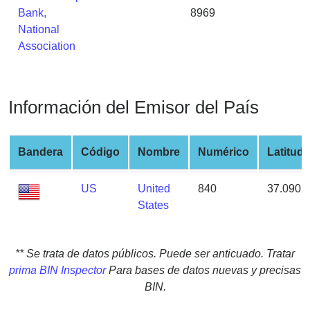
from
Bank,
8969
BIN
National
Association
Credit
Card
Checker
Service
Información del Emisor del País
What
Bandera
Código
Nombre
Numérico
Latitud
is
My
US
United
840
37.0902
IP
States
Address
?
IP
** Se trata de datos públicos. Puede ser anticuado. Tratar
Lookup
prima BIN Inspector
Para bases de datos nuevas y precisas
IP
BIN.
BIN