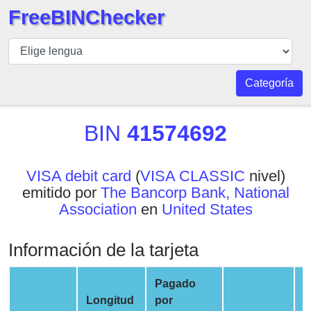
FreeBINChecker
BIN
Inspector
BIN
Categoría
Buscar
BIN
BIN
41574692
Número
BIN
VISA debit card
(
VISA CLASSIC
nivel)
API
emitido por
The Bancorp Bank, National
BIN
Association
en
United States
Generator
BIN
Información de la tarjeta
Checker
v2
Pagado
BIN
Longitud
por
E