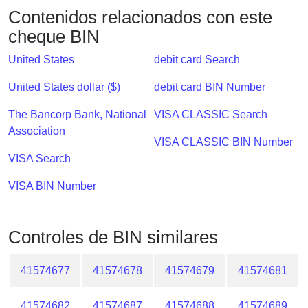
Checker
Contenidos relacionados con este
/
cheque BIN
Validator
United States
debit card Search
United States dollar ($)
debit card BIN Number
The Bancorp Bank, National
VISA CLASSIC Search
Association
VISA CLASSIC BIN Number
VISA Search
VISA BIN Number
Controles de BIN similares
41574677
41574678
41574679
41574681
41574682
41574687
41574688
41574689