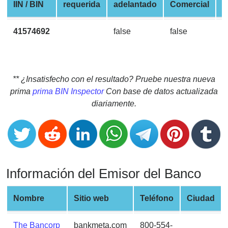
CC
IIN / BIN
requerida
adelantado
Comercial
d
Generator
from
41574692
false
false
V
Banks
Credit
Card
** ¿Insatisfecho con el resultado? Pruebe nuestra nueva
Validator
prima
prima BIN Inspector
Con base de datos actualizada
diariamente.
Credit
Card
Generator
Random
Credit
Información del Emisor del Banco
Card
Generator
Nombre
Sitio web
Teléfono
Ciudad
Generate
Credit
Card
The Bancorp
bankmeta.com
800-554-