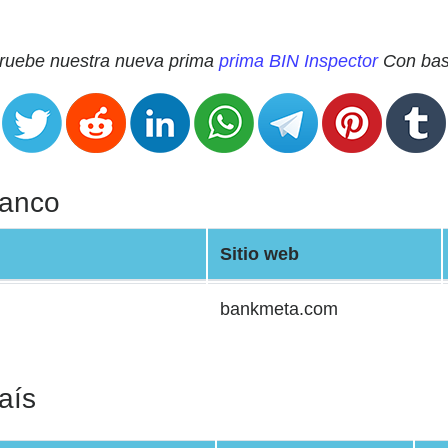
 Pruebe nuestra nueva prima
prima BIN Inspector
Con base
Banco
Sitio web
bankmeta.com
aís