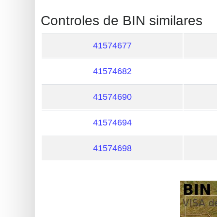
?
IP
Controles de BIN similares
Lookup
41574677
IP
BIN
41574682
Checker
/
41574690
Validator
41574694
41574698