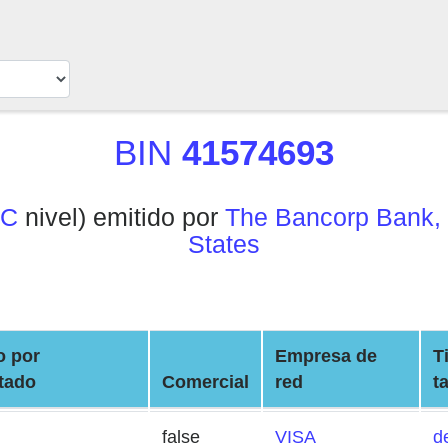
BIN
41574693
IC
nivel) emitido por
The Bancorp Bank, 
States
o por
Empresa de
T
tado
Comercial
red
t
false
VISA
d