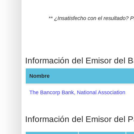
BIN
CC
** ¿Insatisfecho con el resultado?
Generator
from
Banks
Credit
Información del Emisor del 
Card
Validator
Nombre
Credit
Card
The Bancorp Bank, National Association
Generator
Random
Credit
Información del Emisor del P
Card
Generator