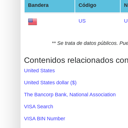
Bandera
Código
N
Generate
Credit
US
U
Card
from
BIN
** Se trata de datos públicos. Pu
Credit
Card
Contenidos relacionados co
Checker
United States
Service
United States dollar ($)
What
The Bancorp Bank, National Association
is
My
VISA Search
IP
VISA BIN Number
Address