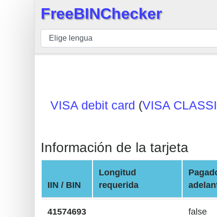
FreeBINChecker
×
BIN
Inspector
BIN
Buscar
BIN
VISA debit card
(
VISA CLASS
Número
BIN
API
Información de la tarjeta
BIN
Generator
Longitud
Pagad
BIN
IIN / BIN
requerida
adelan
Checker
v2
41574693
false