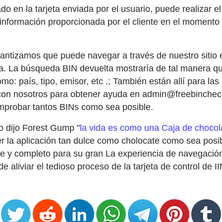
ado en la tarjeta enviada por el usuario, puede realizar 
información proporcionada por el cliente en el momento d
arantizamos que puede navegar a través de nuestro sitio 
ola. La búsqueda BIN devuelta mostraría de tal manera que
como: país, tipo, emisor, etc .; También están allí para 
 con nosotros para obtener ayuda en admin@freebinch
mprobar tantos BINs como sea posible.
o dijo Forest Gump "
la vida es como una Caja de chocol
a aplicación tan dulce como cholocate como sea posible.
te y completo para su gran La experiencia de navegació
e aliviar el tedioso proceso de la tarjeta de control de II