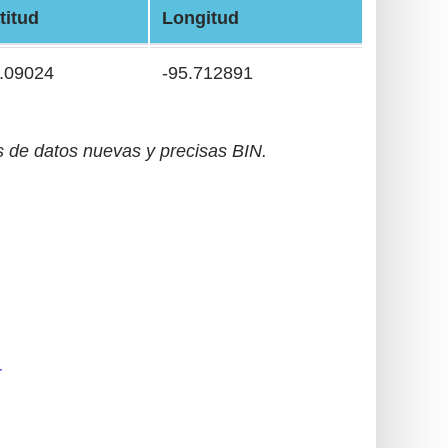
titud
Longitud
.09024
-95.712891
 de datos nuevas y precisas BIN.
r