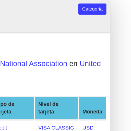
Categoría
National Association
en
United
ipo de
Nivel de
arjeta
tarjeta
Moneda
ebit
VISA CLASSIC
USD