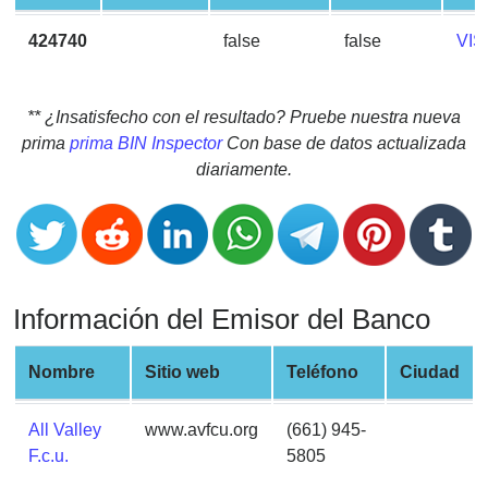
CC
Generator
424740
false
false
VIS
from
Banks
** ¿Insatisfecho con el resultado? Pruebe nuestra nueva
Credit
prima
prima BIN Inspector
Con base de datos actualizada
Card
diariamente.
Validator
Credit
Card
Generator
Información del Emisor del Banco
Random
Credit
Card
Nombre
Sitio web
Teléfono
Ciudad
Generator
Generate
All Valley
www.avfcu.org
(661) 945-
Credit
F.c.u.
5805
Card