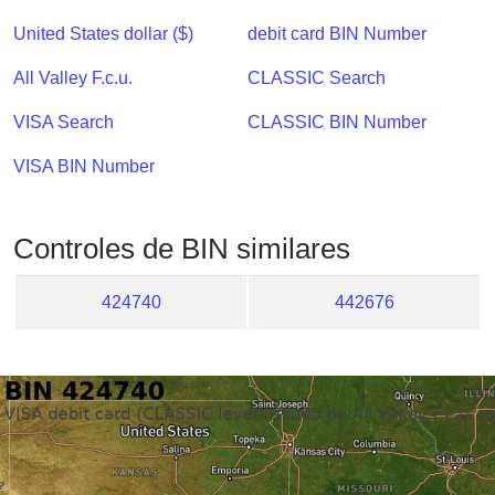
Checker
United States dollar ($)
debit card BIN Number
/
Validator
All Valley F.c.u.
CLASSIC Search
VISA Search
CLASSIC BIN Number
VISA BIN Number
Controles de BIN similares
424740
442676