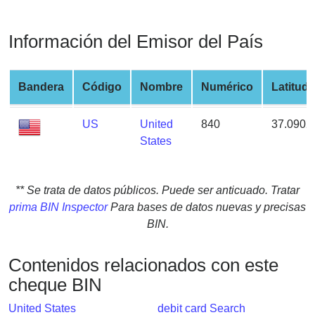
from
BIN
Información del Emisor del País
Credit
Card
Checker
Bandera
Código
Nombre
Numérico
Latitud
Service
US
United
840
37.0902
States
What
is
My
** Se trata de datos públicos. Puede ser anticuado. Tratar
IP
prima BIN Inspector
Para bases de datos nuevas y precisas
Address
BIN.
?
IP
Contenidos relacionados con este
Lookup
cheque BIN
IP
BIN
United States
debit card Search