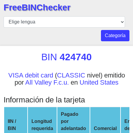
FreeBINChecker
BIN
Inspector
BIN
Categoría
Buscar
BIN
BIN
424740
Número
BIN
VISA debit card
(
CLASSIC
nivel) emitido
API
por
All Valley F.c.u.
en
United States
BIN
Generator
Información de la tarjeta
BIN
Checker
Pagado
v2
IIN /
Longitud
por
Em
BIN
BIN
requerida
adelantado
Comercial
de 