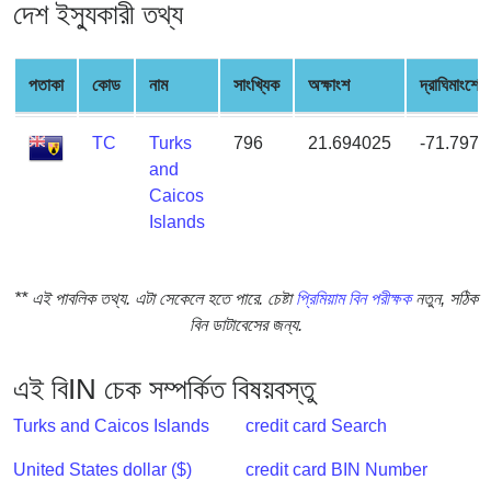
দেশ ইস্যুকারী তথ্য
from
BIN
Credit
পতাকা
কোড
নাম
সাংখ্যিক
অক্ষাংশ
দ্রাঘিমাংশের
Card
Checker
TC
Turks
796
21.694025
-71.7979
Service
and
Caicos
What
Islands
is
My
** এই পাবলিক তথ্য. এটা সেকেলে হতে পারে. চেষ্টা
প্রিমিয়াম বিন পরীক্ষক
নতুন, সঠিক
IP
বিন ডাটাবেসের জন্য.
Address
?
এই বিIN চেক সম্পর্কিত বিষয়বস্তু
IP
Lookup
Turks and Caicos Islands
credit card Search
IP
United States dollar ($)
credit card BIN Number
BIN