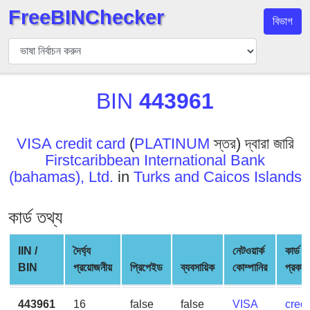
FreeBINChecker
বিভাগ
বিন
যাচাইকারী
বিন
BIN
443961
অনুসন্ধান
বিন
সংখ্যা
VISA credit card
(
PLATINUM
স্তর) দ্বারা জারি
Firstcaribbean International Bank
বিন
(bahamas), Ltd.
in
Turks and Caicos Islands
এপিআই
BIN
কার্ড তথ্য
Generator
BIN
IIN /
দৈর্ঘ্য
নেটওয়ার্ক
কার্ড
Checker
BIN
প্রয়োজনীয়
প্রিপেইড
ব্যবসায়িক
কোম্পানির
প্রকার
v2
BIN
443961
16
false
false
VISA
credi