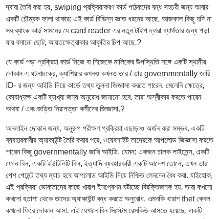
দ্বারা তৈরি করা হয়, swiping প্রক্রিয়াকরণ কার্ড পাঠকদের বন্ধ সহচরী জন্য আবার
একটি চৌম্বক ফালা থাকার: এই কার্ড বিভিন্ন জ্ঞাত ধরনের আছে. আজকাল কিছু যদি না
সব ব্যাংক কার্ড সামনের যে card reader এর নতুন টাইপ দ্বারা ব্যার্থতার জন্য পড়া
যায় বসানো ছোট, আয়তক্ষেত্রাকার আকৃতির চিপ আছে.?
যে কার্ড পড়া প্রক্রিয়া কার্ড নিজে বা নিজেকে মালিকের উপস্থিতি সঙ্গে একটি স্থানীয়
দোকান এ ঘটনাচক্রে, ক্যাশিয়ার কখনও কখনও তার / তার governmentally জারি
ID- র জন্য আইডি দিয়ে কার্ডে তথ্য তুলনা জিজ্ঞাসা করতে পারেন. মেলেনি ক্ষেত্রে,
কোষাধ্যক্ষ একটি ব্যাখ্যা জন্য অনুরোধ জানানো হবে. তারা অস্বীকার করতে পারেন
অথবা / এবং জড়িত নিরাপত্তা কর্মীদের জিজ্ঞাসা.?
অনলাইন দোকান জন্য, অনুরূপ পরীক্ষণ প্রক্রিয়া এছাড়াও অর্জন করা সম্ভব. একটি
ব্যবহারকারীর অ্যাকাউন্ট তৈরি করার পরে, ওয়েবসাইট তাদেরকে আপলোড জিজ্ঞাসা করতে
পারেন কিছু governmentally জারি আইডি, যেমন: একজন চালক লাইসেন্স, একটি
ফোন বিল, একটি ইউটিলিটি বিল, ইত্যাদি ব্যবহারকারী একটি আদেশ তোলে, তখন তারা
পেশ পেমেন্ট তথ্য ম্যাচ হবে আপলোড আইডি দিয়ে নিশ্চিত লেনদেন বৈধ করা. যাইহোক,
এই প্রক্রিয়া ভোক্তাদের কাছে খারাপ ইমপ্রেশন ঘটাচ্ছে বিরক্তিজনক হয়. তারা কখনো
কখনো হতাশা থেকে তাদের অ্যাকাউন্ট বন্ধ করতে অনুরোধ. এমনকি খারাপ thet কেবল
কখনো ফিরে দোকান আসা. এই যেখানে বিন সিস্টেম রেসকিউ আসতে হয়েছে. একটি