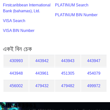
Checker
Firstcaribbean International
PLATINUM Search
/
Bank (bahamas), Ltd.
Validator
PLATINUM BIN Number
VISA Search
VISA BIN Number
একই বিন চেক
430993
443942
443943
443947
443948
443961
451305
454079
456002
479432
479482
499972