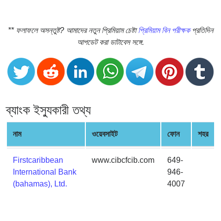
CC
Generator
from
** ফলাফলে অসন্তুষ্ট? আমাদের নতুন প্রিমিয়াম চেষ্টা
প্রিমিয়াম বিন পরীক্ষক
প্রতিদিন
Banks
আপডেট করা ডাটাবেস সঙ্গে.
Credit
Card
Validator
Credit
ব্যাংক ইস্যুকারী তথ্য
Card
Generator
নাম
ওয়েবসাইট
ফোন
শহর
Random
Credit
Firstcaribbean
www.cibcfcib.com
649-
Card
International Bank
946-
Generator
(bahamas), Ltd.
4007
Generate
Credit
Card