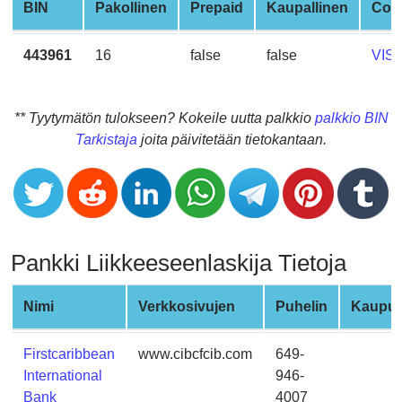
CC
BIN
Pakollinen
Prepaid
Kaupallinen
Com
Generator
from
443961
16
false
false
VIS
Banks
Credit
** Tyytymätön tulokseen? Kokeile uutta palkkio
palkkio BIN
Card
Tarkistaja
joita päivitetään tietokantaan.
Validator
Credit
Card
Generator
Pankki Liikkeeseenlaskija Tietoja
Random
Credit
Card
Nimi
Verkkosivujen
Puhelin
Kaupun
Generator
Generate
Firstcaribbean
www.cibcfcib.com
649-
Credit
International
946-
Card
Bank
4007