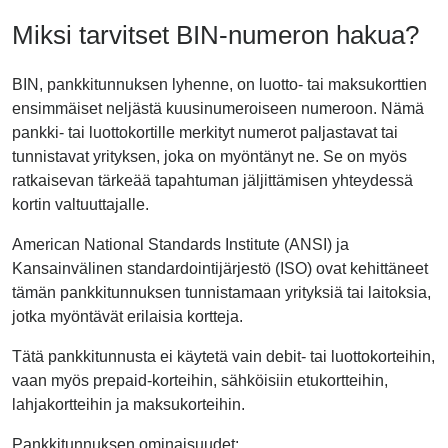
Miksi tarvitset BIN-numeron hakua?
BIN, pankkitunnuksen lyhenne, on luotto- tai maksukorttien
ensimmäiset neljästä kuusinumeroiseen numeroon. Nämä
pankki- tai luottokortille merkityt numerot paljastavat tai
tunnistavat yrityksen, joka on myöntänyt ne. Se on myös
ratkaisevan tärkeää tapahtuman jäljittämisen yhteydessä
kortin valtuuttajalle.
American National Standards Institute (ANSI) ja
Kansainvälinen standardointijärjestö (ISO) ovat kehittäneet
tämän pankkitunnuksen tunnistamaan yrityksiä tai laitoksia,
jotka myöntävät erilaisia kortteja.
Tätä pankkitunnusta ei käytetä vain debit- tai luottokorteihin,
vaan myös prepaid-korteihin, sähköisiin etukortteihin,
lahjakortteihin ja maksukorteihin.
Pankkitunnuksen ominaisuudet: