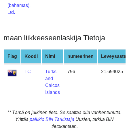
from
(bahamas),
BIN
Ltd.
Credit
Card
Checker
maan liikkeeseenlaskija Tietoja
Service
Flag
Koodi
Nimi
numeerinen
Leveysaste
What
is
TC
Turks
796
21.694025
My
and
IP
Caicos
Address
Islands
?
IP
Lookup
** Tämä on julkinen tieto. Se saattaa olla vanhentunutta.
IP
Yrittää
palkkio BIN Tarkistaja
Uusien, tarkka BIN
BIN
tietokantaan.