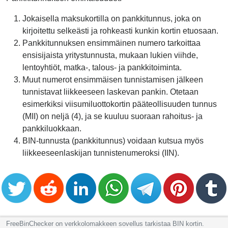
Jokaisella maksukortilla on pankkitunnus, joka on
kirjoitettu selkeästi ja rohkeasti kunkin kortin etuosaan.
Pankkitunnuksen ensimmäinen numero tarkoittaa
ensisijaista yritystunnusta, mukaan lukien viihde,
lentoyhtiöt, matka-, talous- ja pankkitoiminta.
Muut numerot ensimmäisen tunnistamisen jälkeen
tunnistavat liikkeeseen laskevan pankin. Otetaan
esimerkiksi viisumiluottokortin pääteollisuuden tunnus
(MII) on neljä (4), ja se kuuluu suoraan rahoitus- ja
pankkiluokkaan.
BIN-tunnusta (pankkitunnus) voidaan kutsua myös
liikkeeseenlaskijan tunnistenumeroksi (IIN).
FreeBinChecker on verkkolomakkeen sovellus tarkistaa BIN kortin.