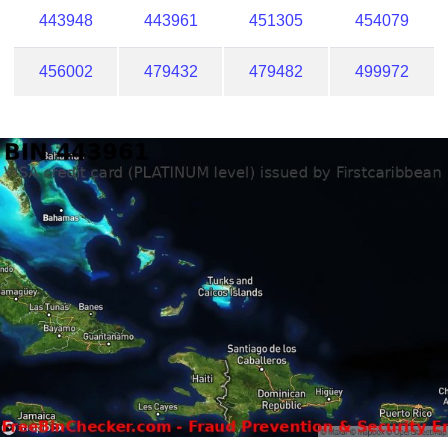
443948
443961
451305
454079
456002
479432
479482
499972