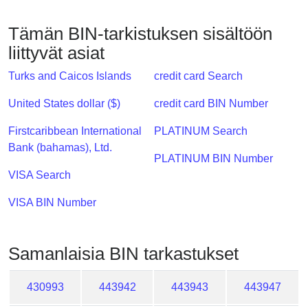
Checker
/
Tämän BIN-tarkistuksen sisältöön
Validator
liittyvät asiat
Turks and Caicos Islands
credit card Search
United States dollar ($)
credit card BIN Number
Firstcaribbean International
PLATINUM Search
Bank (bahamas), Ltd.
PLATINUM BIN Number
VISA Search
VISA BIN Number
Samanlaisia ​​BIN tarkastukset
430993
443942
443943
443947