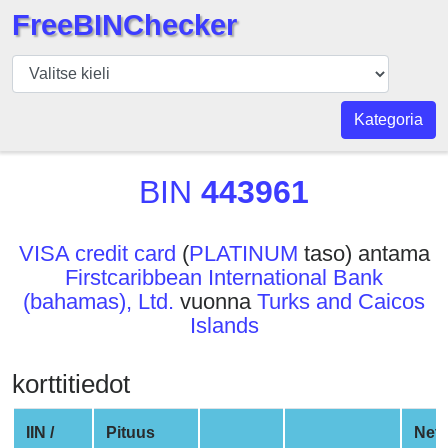
FreeBINChecker
BIN
Tarkistaja
BIN
Kategoria
haku
BIN
BIN
443961
Määrä
BIN
VISA credit card
(
PLATINUM
taso) antama
API
Firstcaribbean International Bank
BIN
(bahamas), Ltd.
vuonna
Turks and Caicos
Generator
Islands
BIN
Checker
korttitiedot
v2
BIN
IIN /
Pituus
Net