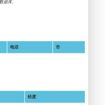
数据库。
电话
市
经度