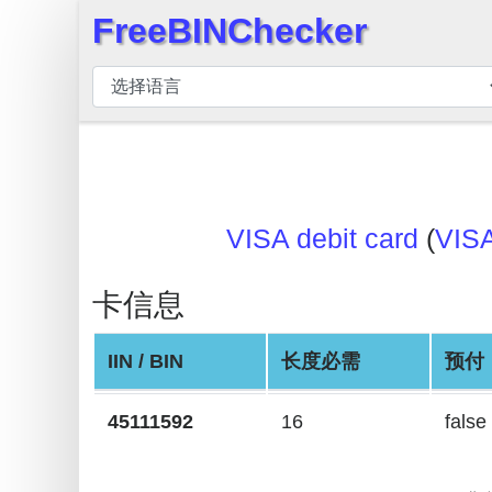
FreeBINChecker
×
BIN
检
查
器
BIN
搜
VISA debit card
(
VIS
索
BIN
卡信息
号
IIN / BIN
长度必需
预付
BIN
API
45111592
16
false
BIN
Generator