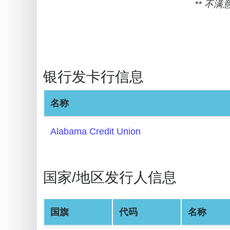
** 不
BIN
Checker
v2
BIN
CC
银行发卡行信息
Generator
from
名称
Banks
Alabama Credit Union
Credit
Card
Validator
国家/地区发行人信息
Credit
Card
Generator
国旗
代码
名称
Random