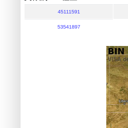
My
IP
45111591
Address
?
53541897
IP
Lookup
IP
BIN
Checker
/
Validator