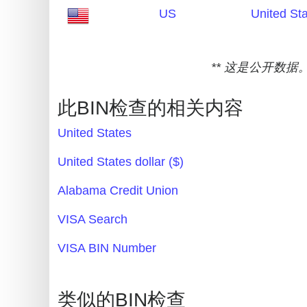
US
United St
Credit
Card
Generator
** 这是公开数据
Generate
Credit
此BIN检查的相关内容
Card
from
United States
BIN
United States dollar ($)
Credit
Alabama Credit Union
Card
Checker
VISA Search
Service
VISA BIN Number
What
is
类似的BIN检查