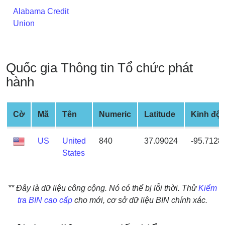
Credit
Alabama Credit
Card
Union
from
BIN
Credit
Quốc gia Thông tin Tổ chức phát
Card
hành
Checker
Service
Cờ
Mã
Tên
Numeric
Latitude
Kinh độ
What
is
US
United
840
37.09024
-95.7128
My
States
IP
Address
?
** Đây là dữ liệu công cộng. Nó có thể bị lỗi thời. Thử
Kiểm
tra BIN cao cấp
cho mới, cơ sở dữ liệu BIN chính xác.
IP
Lookup