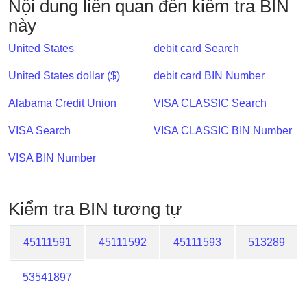
Nội dung liên quan đến kiểm tra BIN
IP
này
BIN
Checker
United States
debit card Search
/
Validator
United States dollar ($)
debit card BIN Number
Alabama Credit Union
VISA CLASSIC Search
VISA Search
VISA CLASSIC BIN Number
VISA BIN Number
Kiểm tra BIN tương tự
45111591
45111592
45111593
513289
53541897