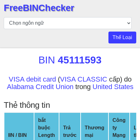
FreeBINChecker
Kiểm
tra
BIN
Thể Loại
Tìm
kiếm
BIN
45111593
BIN
Số
BIN
VISA debit card
(
VISA CLASSIC
cấp) do
Alabama Credit Union
trong
United States
BIN
API
Thẻ thông tin
BIN
Generator
bắt
Công
BIN
buộc
Trả
Thương
ty
Lo
Checker
IIN / BIN
Length
trước
mại
Mạng
th
v2