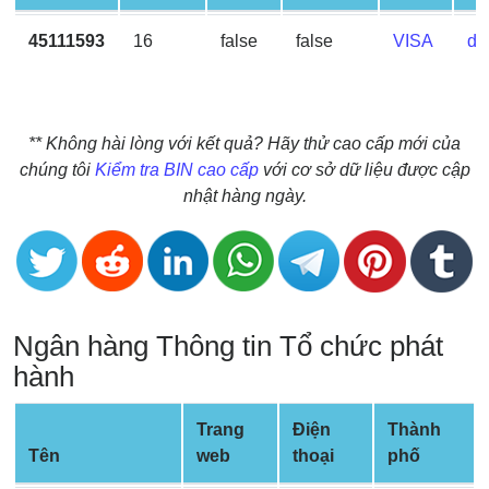
BIN
45111593
16
false
false
VISA
de
CC
Generator
from
Banks
** Không hài lòng với kết quả? Hãy thử cao cấp mới của
chúng tôi
Kiểm tra BIN cao cấp
với cơ sở dữ liệu được cập
Credit
nhật hàng ngày.
Card
Validator
Credit
Card
Generator
Ngân hàng Thông tin Tổ chức phát
Random
hành
Credit
Card
Trang
Điện
Thành
Generator
Tên
web
thoại
phố
Generate