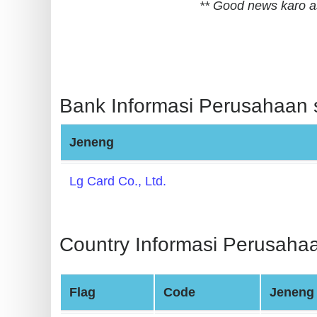
** Good news karo a
BIN
CC
Generator
from
Banks
Bank Informasi Perusahaan s
Credit
Jeneng
Card
Validator
Lg Card Co., Ltd.
Credit
Card
Generator
Country Informasi Perusahaa
Random
Credit
Flag
Code
Jeneng
Card
Generator