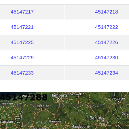
45147217
45147218
45147221
45147222
45147225
45147226
45147229
45147230
45147233
45147234