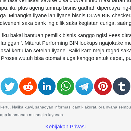
snis bisa verifikasi sawisé bisa diowahi informasi tartam
mpu, iku plus ageng tumrap bisnis gadhah dipercaya in
. Minangka liyane lan liyane bisnis Duwe BIN checker
diwenehi saka bank ing cilik saka kegiatan curiga, saén
iku bakal bantuan pemilik bisnis kanggo ngisi Fees di
elanggan '. Miturut Performing BIN lookups ngajokake 
l kertu lan setelan liyane. Saiki karo meja ragad saka 
 Proses wutuh bisa otomatis uga kanggo entuk cepet, puas
ertu. Nalika kuwi, sanadyan informasi cantik akurat, ora nyana semp
eki app keamanan minangka layanan.
Kebijakan Privasi