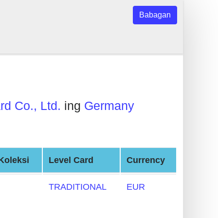
Babagan
rd Co., Ltd.
ing
Germany
Koleksi
Level Card
Currency
TRADITIONAL
EUR