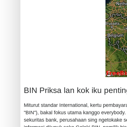
BIN Priksa lan kok iku penti
Miturut standar International, kertu pembayar
"BIN"), bakal fokus utama kanggo everybod
sekuritas bank, perusahaan sing ngetokake seku