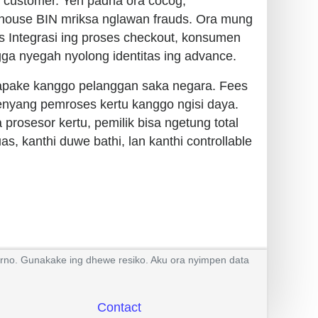
tu customer. Yen padha ora cocog,
g-house BIN mriksa nglawan frauds. Ora mung
s Integrasi ing proses checkout, konsumen
gga nyegah nyolong identitas ing advance.
trapake kanggo pelanggan saka negara. Fees
menyang pemroses kertu kanggo ngisi daya.
prosesor kertu, pemilik bisa ngetung total
, kanthi duwe bathi, lan kanthi controllable
urno. Gunakake ing dhewe resiko. Aku ora nyimpen data
Contact