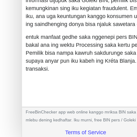
informasi dijupuk saka Goleki BIN, pemilik bi
kemungkinan sing iku kegiatan fraudulent. E
iku, ana uga keuntungan kanggo konsumen uga
ing saindhenging donya bisa njaluk sawetara 
entuk manfaat gedhe saka nggenepi pers BIN 
bakal ana ing wektu Processing saka kertu p
Pemilik bisa nampa kawruh sakdurunge saka asa
supaya anyar pun iku kabeh ing Kréta Blanja.
transaksi.
FreeBinChecker app web online kanggo mriksa BIN saka k
mlebu dening kedhaftar. Iku murni, free BIN pers / Gol
Terms of Service