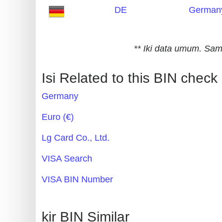
DE
German
Generate
Credit
Card
** Iki data umum. S
from
BIN
Isi Related to this BIN check
Credit
Germany
Card
Checker
Euro (€)
Service
Lg Card Co., Ltd.
What
VISA Search
is
VISA BIN Number
My
IP
Address
kir BIN Similar