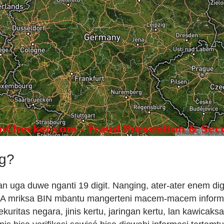
ng?
an uga duwe nganti 19 digit. Nanging, ater-ater enem digi
y. A mriksa BIN mbantu mangerteni macem-macem inform
ritas negara, jinis kertu, jaringan kertu, lan kawicaksa