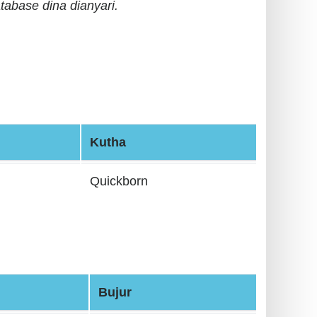
tabase dina dianyari.
Kutha
Quickborn
Bujur