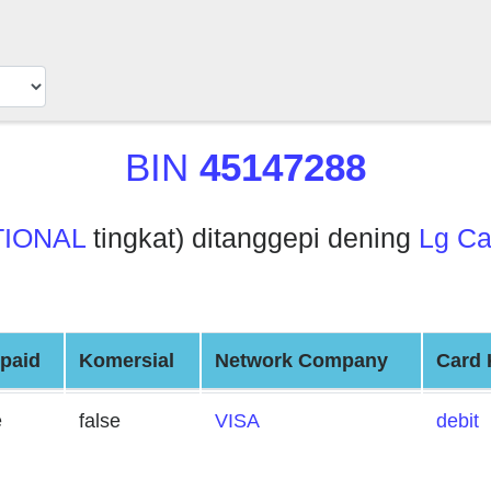
BIN
45147288
TIONAL
tingkat) ditanggepi dening
Lg Ca
paid
Komersial
Network Company
Card 
e
false
VISA
debit