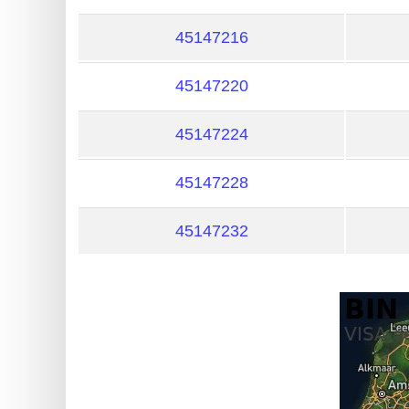
?
IP
45147216
Lookup
45147220
IP
BIN
45147224
Checker
/
45147228
Validator
45147232