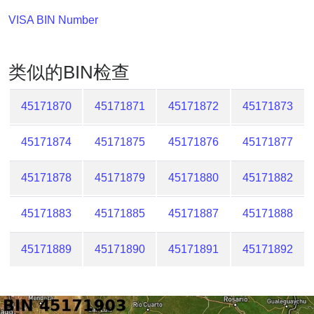
Lookup
VISA BIN Number
IP
BIN
Checker
类似的BIN检查
/
Validator
45171870
45171871
45171872
45171873
45171874
45171875
45171876
45171877
45171878
45171879
45171880
45171882
45171883
45171885
45171887
45171888
45171889
45171890
45171891
45171892