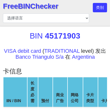
FreeBINChecker
类别
BIN
检
查
器
BIN
45171903
BIN
搜
VISA debit card
(
TRADITIONAL
level) 发出
索
Banco Triangulo S/a
在
Argentina
BIN
号
卡信息
BIN
API
长
BIN
度
Generator
必
商业
网络
卡片
IIN / BIN
需
预付
广告
公司
类型
卡片
BIN
Checker