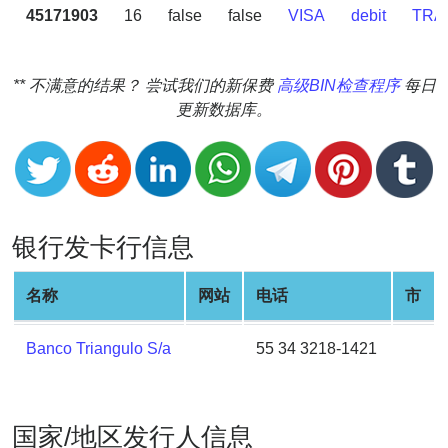
v2
45171903
16
false
false
VISA
debit
TRA
BIN
CC
** 不满意的结果？ 尝试我们的新保费
高级BIN检查程序
每日
Generator
更新数据库。
from
Banks
Credit
Card
银行发卡行信息
Validator
Credit
名称
网站
电话
市
Card
Generator
Banco Triangulo S/a
55 34 3218-1421
Random
Credit
Card
国家/地区发行人信息
Generator