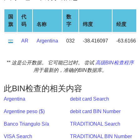
Generate
Credit
国
代
数
Card
旗
码
名称
字
纬度
经度
from
BIN
AR
Argentina
032
-38.416097
-63.61667
Credit
Card
Checker
** 这是公开数据。 它可能已过时。 尝试
高级BIN检查程序
Service
用于最新的，准确的BIN数据库。
What
此BIN检查的相关内容
is
Argentina
debit card Search
My
IP
Argentine peso ($)
debit card BIN Number
Address
?
Banco Triangulo S/a
TRADITIONAL Search
IP
VISA Search
TRADITIONAL BIN Number