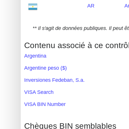
AR
A
Generate
Credit
Card
** Il s'agit de données publiques. Il peut
from
BIN
Contenu associé à ce contrô
Credit
Argentina
Card
Checker
Argentine peso ($)
Service
Inversiones Fedeban, S.a.
What
VISA Search
is
VISA BIN Number
My
IP
Address
Chèques BIN semblables