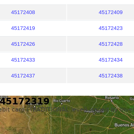
45172408
45172409
45172419
45172423
45172426
45172428
45172433
45172434
45172437
45172438