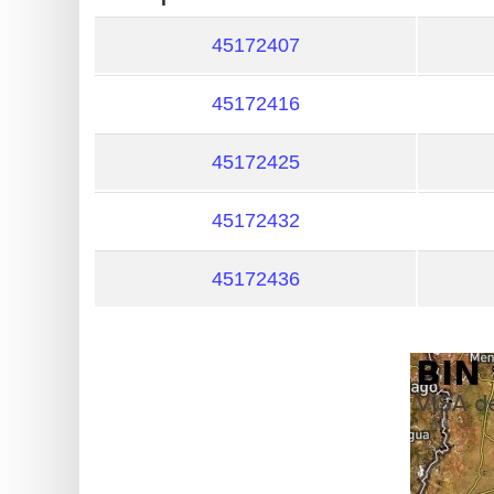
?
IP
45172407
Lookup
45172416
IP
BIN
45172425
Checker
/
45172432
Validator
45172436