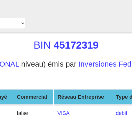
BIN
45172319
IONAL
niveau) émis par
Inversiones Fed
ayé
Commercial
Réseau Entreprise
Type d
false
VISA
debit