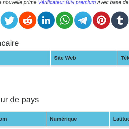
re nouvelle prime
Vérificateur BIN premium
Avec base de 
ncaire
Site Web
Té
eur de pays
om
Numérique
Latitu