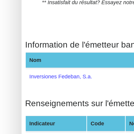
** Insatisfait du résultat? Essayez not
BIN
CC
Generator
from
Banks
Information de l'émetteur ba
Credit
Nom
Card
Validator
Inversiones Fedeban, S.a.
Credit
Card
Generator
Renseignements sur l'émett
Random
Credit
Indicateur
Code
N
Card
Generator