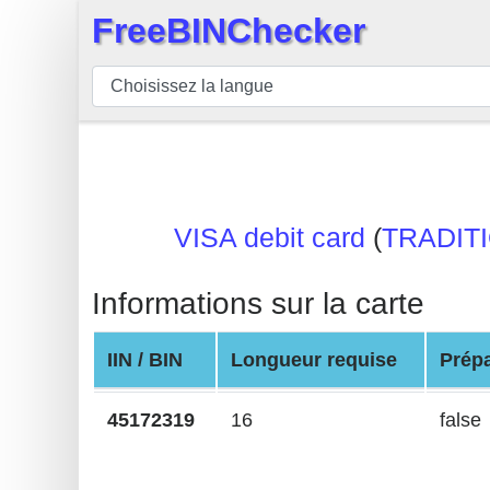
FreeBINChecker
×
BIN
Vérificateur
BIN
Recherche
Numéro
VISA debit card
(
TRADIT
BIN
BIN
Informations sur la carte
API
BIN
IIN / BIN
Longueur requise
Prép
Generator
BIN
45172319
16
false
Checker
v2