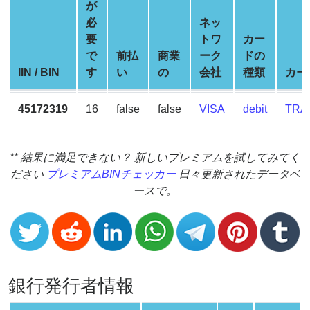
Generator
が
必
ネッ
BIN
要
トワ
カー
Checker
で
前払
商業
ーク
ドの
v2
IIN / BIN
す
い
の
会社
種類
カー
BIN
CC
45172319
16
false
false
VISA
debit
TRA
Generator
from
Banks
** 結果に満足できない？ 新しいプレミアムを試してみてく
ださい
プレミアムBINチェッカー
日々更新されたデータベ
Credit
ースで。
Card
Validator
Credit
Card
Generator
銀行発行者情報
Random