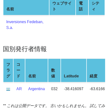
Credit
ウェブサイ
電
シテ
Card
名前
ト
話
ィ
Generator
Generate
Inversiones Fedeban,
Credit
S.a.
Card
from
BIN
国別発行者情報
Credit
Card
Checker
フ
コ
Service
ラ
ー
数
グ
ド
名前
値
Latitude
経度
What
AR
Argentina
032
-38.416097
-63.61667
is
My
IP
** これは公開データです。 古いかもしれません。 試してみ
Address