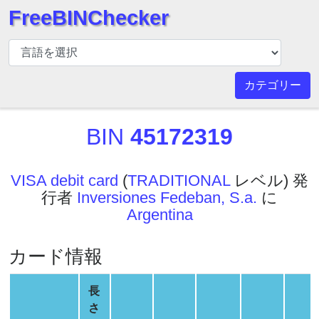
FreeBINChecker
BIN
チ
ェ
カテゴリー
ッ
カ
BIN
45172319
ー
BIN
検
VISA debit card
(
TRADITIONAL
レベル) 発
索
行者
Inversiones Fedeban, S.a.
に
BIN
Argentina
番
号
カード情報
BIN
API
長
BIN
さ