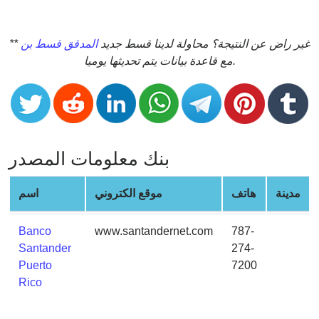
CC
Generator
from
** غير راض عن النتيجة؟ محاولة لدينا قسط جديد
المدقق قسط بن
Banks
مع قاعدة بيانات يتم تحديثها يوميا.
Credit
Card
Validator
Credit
بنك معلومات المصدر
Card
Generator
مدينة
هاتف
موقع الكتروني
اسم
Random
Credit
Banco
www.santandernet.com
787-
Card
Santander
274-
Generator
Puerto
7200
Generate
Rico
Credit
Card