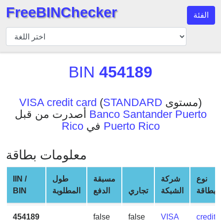
FreeBINChecker
الفئة
مدقق
BIN
بحث
BIN
454189
BIN
عدد
BIN
مستوى)
STANDARD
(
VISA credit card
Banco Santander Puerto
أصدرت من قبل
BIN
Puerto Rico
في
Rico
API
BIN
معلومات بطاقة
Generator
BIN
نوع
شركة
مسبقة
طول
IIN /
Checker
البطاقة
الشبكة
تجاري
الدفع
المطلوبة
BIN
v2
BIN
454189
false
false
VISA
credit