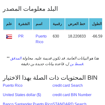
from
البلد معلومات المصدر
BIN
Credit
Card
 الطول
خط العرض
رقمية
اسم
الشفرة
علم
Checker
Service
PR
Puerto
630
18.220833
-66.59
Rico
What
is
** هذا هو البيانات العامة. قد تكون قديمة عليه. محاولة
المدقق
My
ل، قاعدة بيانات جديدة بن دقيقة.
قسط بن
IP
Address
?
المحتويات ذات الصلة بهذا الاختيار BIN
IP
Puerto Rico
credit card Search
Lookup
United States dollar ($)
credit card BIN Number
IP
BIN
Banco Santander Puerto Rico
STANDARD Search