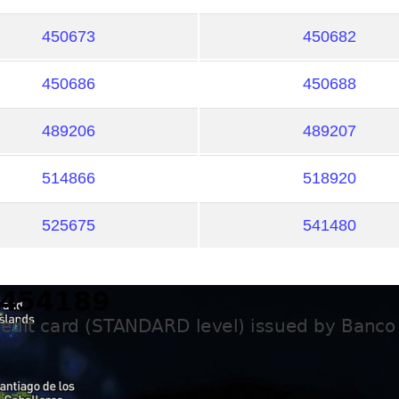
450673
450682
450686
450688
489206
489207
514866
518920
525675
541480