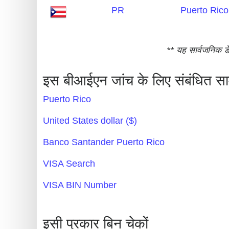
PR
Puerto Rico
Generate
Credit
Card
** यह सार्वजनिक डे
from
BIN
इस बीआईएन जांच के लिए संबंधित सा
Credit
Puerto Rico
Card
Checker
United States dollar ($)
Service
Banco Santander Puerto Rico
What
VISA Search
is
VISA BIN Number
My
IP
Address
इसी प्रकार बिन चेकों