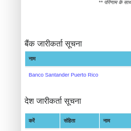
** परिणाम के साथ
BIN
CC
Generator
from
Banks
बैंक जारीकर्ता सूचना
Credit
नाम
Card
Validator
Banco Santander Puerto Rico
Credit
Card
Generator
देश जारीकर्ता सूचना
Random
Credit
करें
संहिता
नाम
Card
Generator