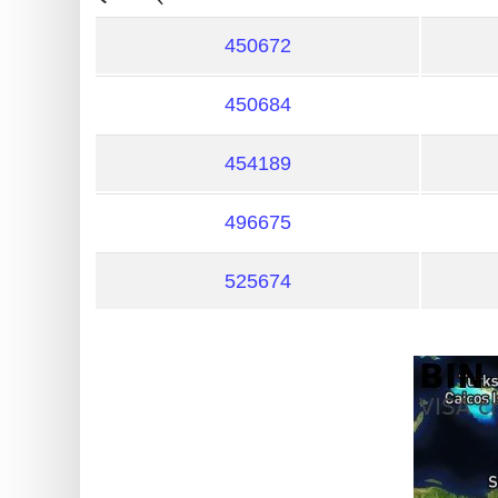
?
IP
450672
Lookup
450684
IP
BIN
454189
Checker
/
496675
Validator
525674