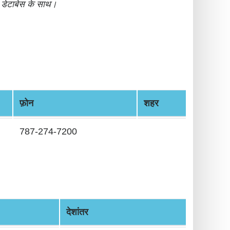
 डेटाबेस के साथ।
फ़ोन
शहर
787-274-7200
देशांतर