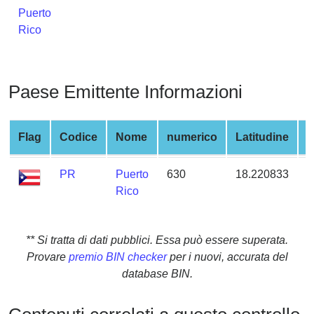
from
Puerto
BIN
Rico
Credit
Card
Checker
Paese Emittente Informazioni
Service
Flag
Codice
Nome
numerico
Latitudine
L
What
is
PR
Puerto
630
18.220833
-
My
Rico
IP
Address
?
** Si tratta di dati pubblici. Essa può essere superata.
IP
Provare
premio BIN checker
per i nuovi, accurata del
Lookup
database BIN.
IP
BIN