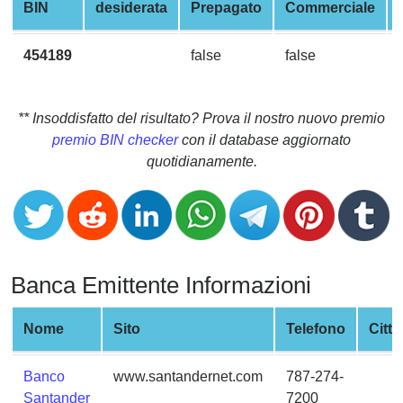
CC
BIN
desiderata
Prepagato
Commerciale
Generator
from
454189
false
false
Banks
Credit
** Insoddisfatto del risultato? Prova il nostro nuovo premio
Card
premio BIN checker
con il database aggiornato
Validator
quotidianamente.
Credit
Card
Generator
Random
Banca Emittente Informazioni
Credit
Card
Generator
Nome
Sito
Telefono
Città
Generate
Credit
Banco
www.santandernet.com
787-274-
Card
Santander
7200