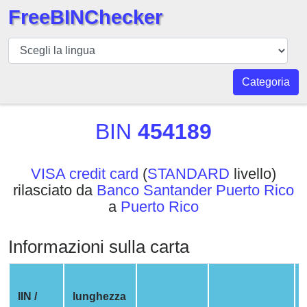
FreeBINChecker
BIN
checker
BIN
Categoria
Ricerca
BIN
BIN
454189
Numero
BIN
VISA credit card
(
STANDARD
livello)
API
rilasciato da
Banco Santander Puerto Rico
BIN
a
Puerto Rico
Generator
BIN
Informazioni sulla carta
Checker
v2
BIN
IIN /
lunghezza