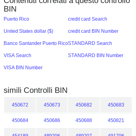
Contenuti correlati a questo controllo
Checker
BIN
/
Validator
Puerto Rico
credit card Search
United States dollar ($)
credit card BIN Number
Banco Santander Puerto Rico
STANDARD Search
VISA Search
STANDARD BIN Number
VISA BIN Number
simili Controlli BIN
450672
450673
450682
450683
450684
450686
450688
450821
454189
489206
489207
491706