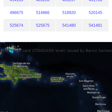
496675
514866
518920
520145
525674
525675
541480
541481