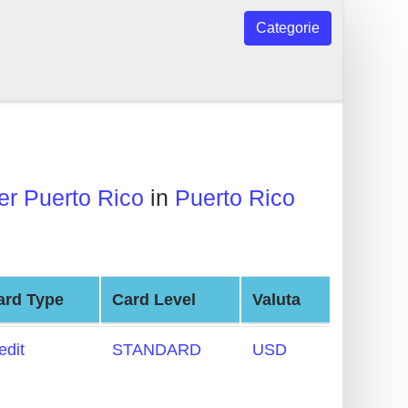
Categorie
r Puerto Rico
in
Puerto Rico
ard Type
Card Level
Valuta
edit
STANDARD
USD