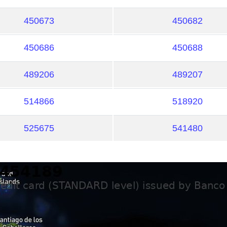
450673
450682
450686
450688
489206
489207
514866
518920
525675
541480