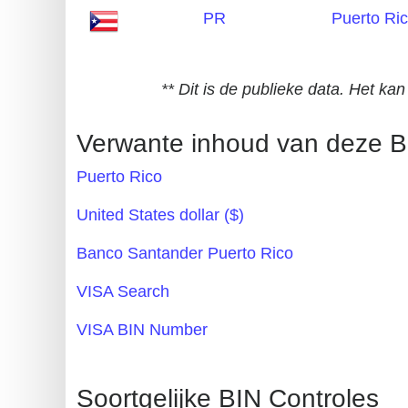
PR
Puerto Ri
Generate
Credit
Card
** Dit is de publieke data. Het k
from
BIN
Verwante inhoud van deze B
Credit
Puerto Rico
Card
Checker
United States dollar ($)
Service
Banco Santander Puerto Rico
What
VISA Search
is
VISA BIN Number
My
IP
Address
Soortgelijke BIN Controles