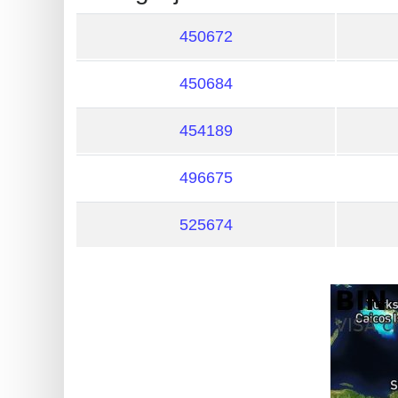
?
IP
450672
Lookup
450684
IP
BIN
454189
Checker
/
496675
Validator
525674