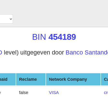
BIN
454189
D
level) uitgegeven door
Banco Santande
paid
Reclame
Network Company
C
e
false
VISA
cr