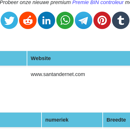
? Probeer onze nieuwe premium
Premie BIN controleur
me
Website
www.santandernet.com
numeriek
Breedte