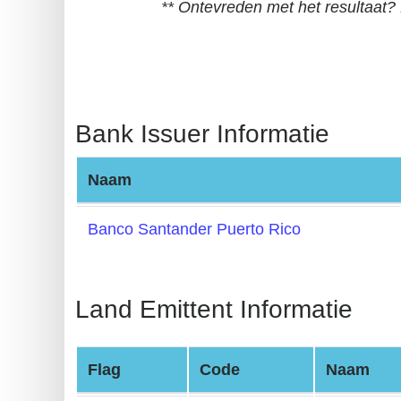
** Ontevreden met het resultaat
BIN
CC
Generator
from
Banks
Bank Issuer Informatie
Credit
Naam
Card
Validator
Banco Santander Puerto Rico
Credit
Card
Generator
Land Emittent Informatie
Random
Credit
Flag
Code
Naam
Card
Generator