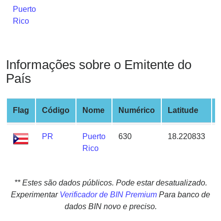
from
Puerto
BIN
Rico
Credit
Card
Checker
Informações sobre o Emitente do
Service
País
What
Flag
Código
Nome
Numérico
Latitude
is
My
IP
PR
Puerto
630
18.220833
Address
Rico
?
IP
** Estes são dados públicos. Pode estar desatualizado.
Lookup
Experimentar
Verificador de BIN Premium
Para banco de
IP
dados BIN novo e preciso.
BIN