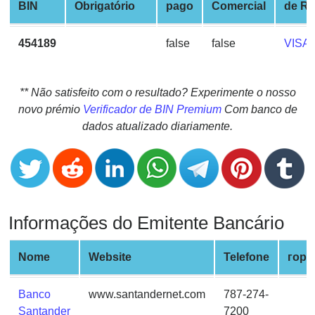
CC
BIN
Obrigatório
pago
Comercial
de R
Generator
from
454189
false
false
VISA
Banks
Credit
** Não satisfeito com o resultado? Experimente o nosso
Card
novo prémio
Verificador de BIN Premium
Com banco de
Validator
dados atualizado diariamente.
Credit
Card
Generator
Random
Informações do Emitente Bancário
Credit
Card
Generator
Nome
Website
Telefone
горо
Generate
Credit
Banco
www.santandernet.com
787-274-
Card
Santander
7200