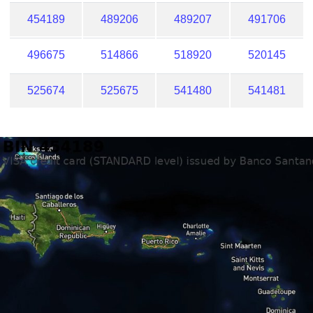
454189
489206
489207
491706
496675
514866
518920
520145
525674
525675
541480
541481