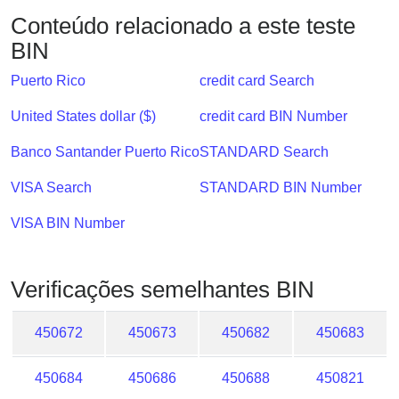
Checker
Conteúdo relacionado a este teste
/
BIN
Validator
Puerto Rico
credit card Search
United States dollar ($)
credit card BIN Number
Banco Santander Puerto Rico
STANDARD Search
VISA Search
STANDARD BIN Number
VISA BIN Number
Verificações semelhantes BIN
450672
450673
450682
450683
450684
450686
450688
450821