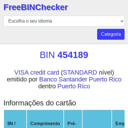
FreeBINChecker
BIN
Verificador
BIN
Categoria
Pesquisar
BIN
BIN
454189
Número
BIN
VISA credit card
(
STANDARD
nível)
API
emitido por
Banco Santander Puerto Rico
BIN
dentro
Puerto Rico
Generator
BIN
Informações do cartão
Checker
v2
BIN
IIN /
Comprimento
Pré-
Empr