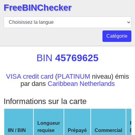
FreeBINChecker
BIN
Vérificateur
BIN
Catégorie
Recherche
Numéro
BIN
45769625
BIN
BIN
VISA credit card
(
PLATINUM
niveau) émis
API
par dans
Caribbean Netherlands
BIN
Generator
Informations sur la carte
BIN
Checker
v2
Longueur
R
BIN
IIN / BIN
requise
Prépayé
Commercial
En