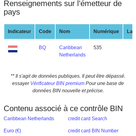
Renseignements sur l'émetteur de
from
pays
BIN
Credit
Card
Indicateur
Code
Nom
Numérique
Lat
Checker
Service
BQ
Caribbean
535
Netherlands
What
is
My
** Il s'agit de données publiques. Il peut être dépassé.
IP
essayer
Vérificateur BIN premium
Pour une base de
Address
données BIN nouvelle et précise.
?
Contenu associé à ce contrôle BIN
IP
Lookup
Caribbean Netherlands
credit card Search
IP
Euro (€)
credit card BIN Number
BIN