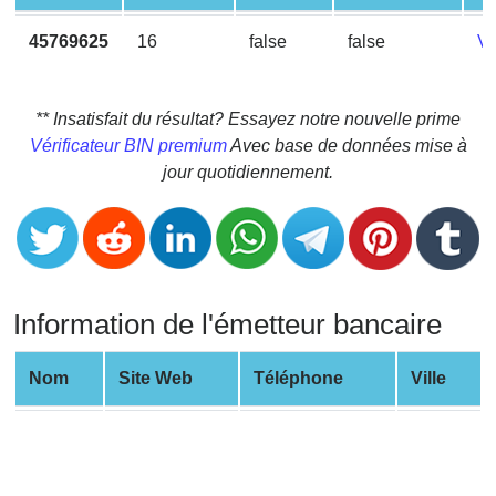
CC
Generator
45769625
16
false
false
V
from
Banks
** Insatisfait du résultat? Essayez notre nouvelle prime
Credit
Vérificateur BIN premium
Avec base de données mise à
Card
jour quotidiennement.
Validator
Credit
Card
Generator
Information de l'émetteur bancaire
Random
Credit
Card
Nom
Site Web
Téléphone
Ville
Generator
Generate
Credit
Card