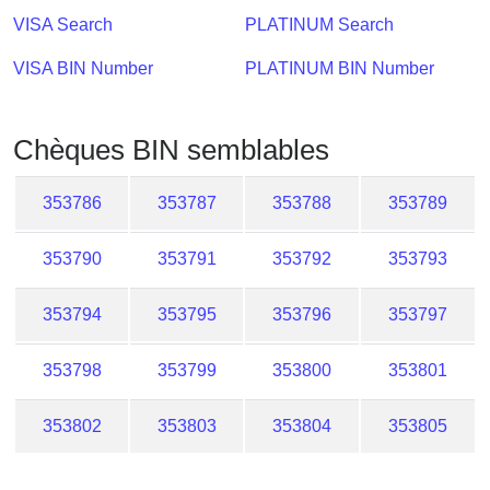
Checker
VISA Search
PLATINUM Search
/
Validator
VISA BIN Number
PLATINUM BIN Number
Chèques BIN semblables
353786
353787
353788
353789
353790
353791
353792
353793
353794
353795
353796
353797
353798
353799
353800
353801
353802
353803
353804
353805