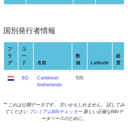
Credit
Card
Generator
Generate
国別発行者情報
Credit
Card
from
フ
コ
BIN
ラ
ー
数
経
Credit
グ
ド
名前
値
Latitude
度
Card
Checker
BQ
Caribbean
535
Service
Netherlands
What
** これは公開データです。 古いかもしれません。 試してみ
is
てください
プレミアムBINチェッカー
新しい正確なBINデ
My
ータベースのために。
IP
Address