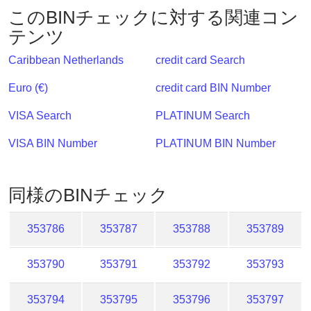
?
このBINチェックに対する関連コン
テンツ
IP
Lookup
Caribbean Netherlands
credit card Search
IP
Euro (€)
credit card BIN Number
BIN
Checker
VISA Search
PLATINUM Search
/
Validator
VISA BIN Number
PLATINUM BIN Number
同様のBINチェック
353786
353787
353788
353789
353790
353791
353792
353793
353794
353795
353796
353797