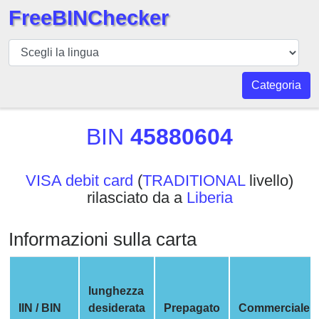
FreeBINChecker
BIN
checker
BIN
Categoria
Ricerca
BIN
BIN
45880604
Numero
BIN
VISA debit card
(
TRADITIONAL
livello)
API
rilasciato da a
Liberia
BIN
Generator
Informazioni sulla carta
BIN
Checker
v2
lunghezza
BIN
IIN / BIN
desiderata
Prepagato
Commerciale