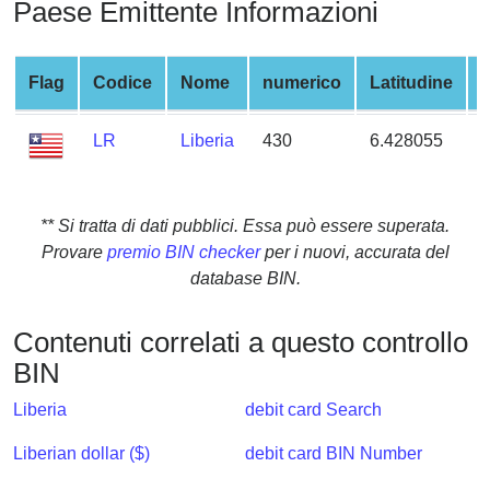
Paese Emittente Informazioni
from
BIN
Credit
Flag
Codice
Nome
numerico
Latitudine
Card
Checker
LR
Liberia
430
6.428055
-
Service
What
** Si tratta di dati pubblici. Essa può essere superata.
is
Provare
premio BIN checker
per i nuovi, accurata del
My
database BIN.
IP
Address
Contenuti correlati a questo controllo
?
BIN
IP
Liberia
debit card Search
Lookup
IP
Liberian dollar ($)
debit card BIN Number
BIN