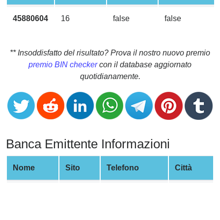
CC
Generator
45880604
16
false
false
from
Banks
** Insoddisfatto del risultato? Prova il nostro nuovo premio
Credit
premio BIN checker
con il database aggiornato
Card
quotidianamente.
Validator
Credit
Card
Generator
Banca Emittente Informazioni
Random
Credit
Card
Nome
Sito
Telefono
Città
Generator
Generate
Credit
Card