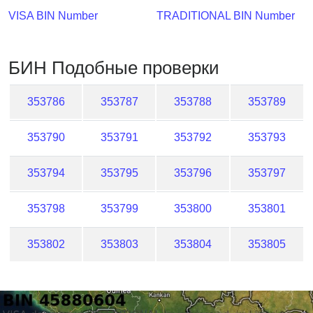
Checker
VISA BIN Number
TRADITIONAL BIN Number
/
Validator
БИН Подобные проверки
353786
353787
353788
353789
353790
353791
353792
353793
353794
353795
353796
353797
353798
353799
353800
353801
353802
353803
353804
353805