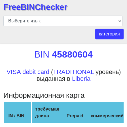
FreeBINChecker
БИН
шашка
БИН
категория
Поиск
БИН
BIN
45880604
номер
БИН
VISA debit card
(
TRADITIONAL
уровень)
API
выданная в
Liberia
BIN
Generator
Информационная карта
BIN
Checker
требуемая
v2
IIN / BIN
длина
Prepaid
коммерческий
BIN