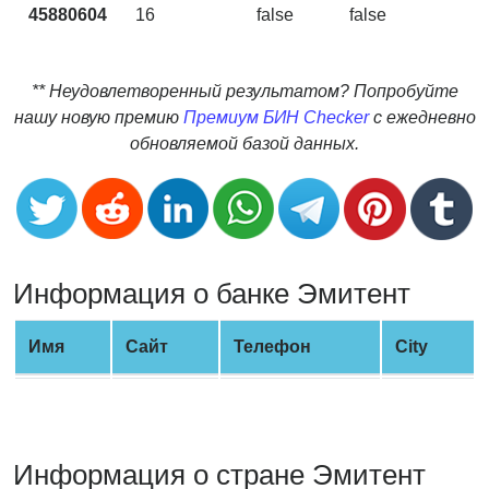
CC
45880604
16
false
false
Generator
from
Banks
** Неудовлетворенный результатом? Попробуйте
нашу новую премию
Премиум БИН Checker
с ежедневно
Credit
обновляемой базой данных.
Card
Validator
Credit
Card
Generator
Информация о банке Эмитент
Random
Credit
Имя
Сайт
Телефон
City
Card
Generator
Generate
Credit
Информация о стране Эмитент
Card