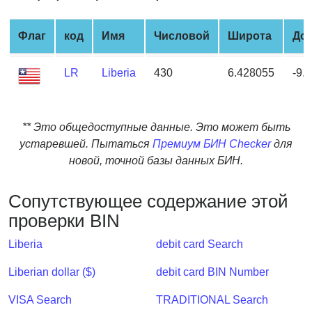
from
BIN
Флаг
код
Имя
Числовой
Широта
Дол
Credit
Card
LR
Liberia
430
6.428055
-9.
Checker
Service
** Это общедоступные данные. Это может быть
What
устаревшей. Пытаться
Премиум БИН Checker
для
is
новой, точной базы данных БИН.
My
IP
Сопутствующее содержание этой
Address
проверки BIN
?
Liberia
debit card Search
IP
Lookup
Liberian dollar ($)
debit card BIN Number
IP
VISA Search
TRADITIONAL Search
BIN